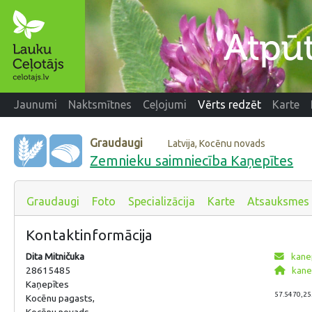
Jaunumi
Naktsmītnes
Ceļojumi
Vērts redzēt
Karte
Graudaugi
Latvija, Kocēnu novads
Zemnieku saimniecība Kaņepītes
Graudaugi
Foto
Specializācija
Karte
Atsauksmes
Kontaktinformācija
Dita Mitničuka
kane
28615485
kanep
Kaņepītes
57.5470,25
Kocēnu pagasts,
Kocēnu novads