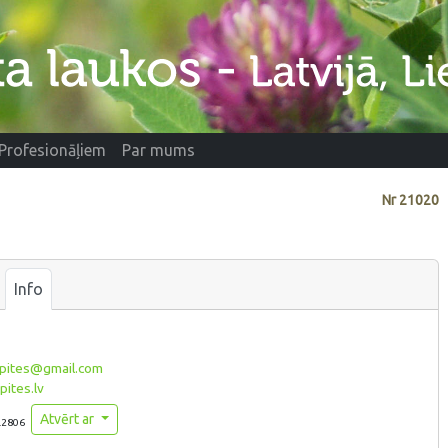
Profesionāļiem
Par mums
Nr
21020
Info
pites@gmail.com
ites.lv
Atvērt ar
.2806