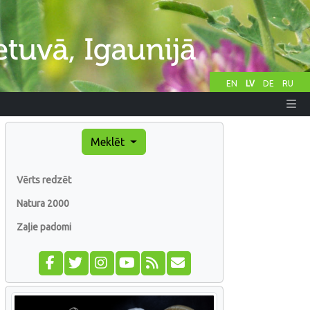
EN
LV
DE
RU
Meklēt
Vērts redzēt
Natura 2000
Zaļie padomi