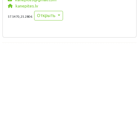
kanepites.lv
Открыть
57.5470,25.2806