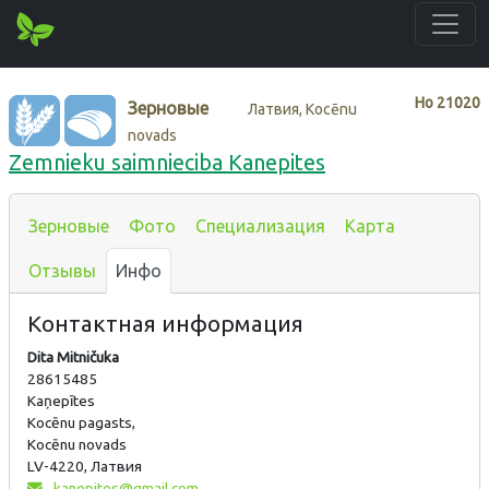
Нo
21020
Зерновые
Латвия, Kocēnu
novads
Zemnieku saimnieciba Kanepites
Зерновые
Фото
Специализация
Карта
Отзывы
Инфо
Контактная информация
Dita Mitničuka
28615485
Kaņepītes
Kocēnu pagasts,
Kocēnu novads
LV-4220, Латвия
kanepites@gmail.com