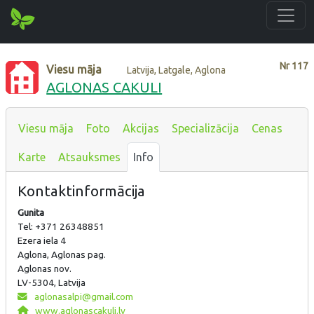
Nr
117
Viesu māja
Latvija, Latgale, Aglona
AGLONAS CAKULI
Viesu māja
Foto
Akcijas
Specializācija
Cenas
Karte
Atsauksmes
Info
Kontaktinformācija
Gunita
Tel: +371 26348851
Ezera iela 4
Aglona, Aglonas pag.
Aglonas nov.
LV-5304, Latvija
aglonasalpi@gmail.com
www.aglonascakuli.lv