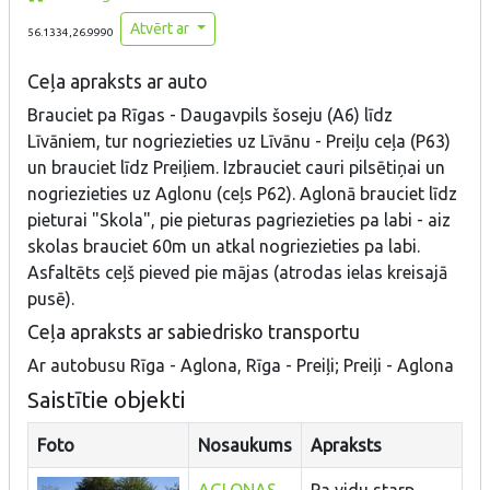
Atvērt ar
56.1334,26.9990
Ceļa apraksts ar auto
Brauciet pa Rīgas - Daugavpils šoseju (A6) līdz
Līvāniem, tur nogriezieties uz Līvānu - Preiļu ceļa (P63)
un brauciet līdz Preiļiem. Izbrauciet cauri pilsētiņai un
nogriezieties uz Aglonu (ceļs P62). Aglonā brauciet līdz
pieturai "Skola", pie pieturas pagriezieties pa labi - aiz
skolas brauciet 60m un atkal nogriezieties pa labi.
Asfaltēts ceļš pieved pie mājas (atrodas ielas kreisajā
pusē).
Ceļa apraksts ar sabiedrisko transportu
Ar autobusu Rīga - Aglona, Rīga - Preiļi; Preiļi - Aglona
Saistītie objekti
Foto
Nosaukums
Apraksts
AGLONAS
Pa vidu starp