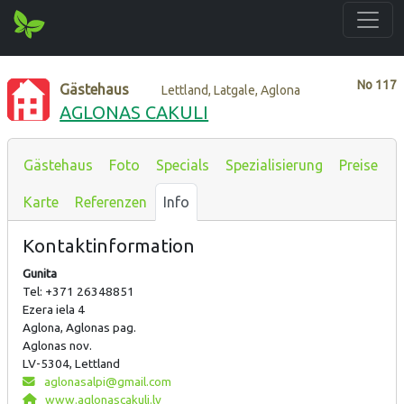
No
117
Gästehaus
Lettland, Latgale, Aglona
AGLONAS CAKULI
Gästehaus
Foto
Specials
Spezialisierung
Preise
Karte
Referenzen
Info
Kontaktinformation
Gunita
Tel: +371 26348851
Ezera iela 4
Aglona, Aglonas pag.
Aglonas nov.
LV-5304, Lettland
aglonasalpi@gmail.com
www.aglonascakuli.lv