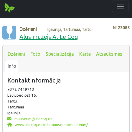
Nr
22085
Dzērieni
Igaunija, Tartumaa, Tartu
Alus muzejs A. Le Coq
Dzērieni
Foto
Specializācija
Karte
Atsauksmes
Info
Kontaktinformācija
+372 7449713
Laulupeo pst 15,
Tartu,
Tartumaa
Igaunija
muuseum@alecoq.ee
www.alecoq.ee/ollemuuseum/muuseum/