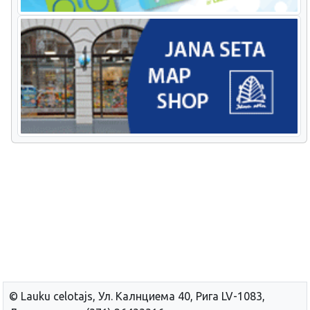
© Lauku сelotajs, Ул. Калнциема 40, Рига LV-1083,