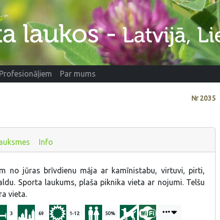
Profesionāļiem
Par mums
Nr
2035
auksmes
Info
 no jūras brīvdienu māja ar kamīnistabu, virtuvi, pirti,
galdu. Sporta laukums, plaša piknika vieta ar nojumi. Telšu
a vieta.
3
69
1-12
50%