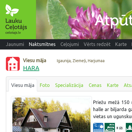
Jaunumi
Naktsmītnes
Ceļojumi
Vērts redzēt
Karte
Viesu māja
Igaunija, Ziemeļi, Harjumaa
HARA
Viesu māja
Foto
Specializācija
Cenas
Karte
Ats
Priežu mežā 150 m
halle ar biljarda 
vietas un ugunskur
8 (2)