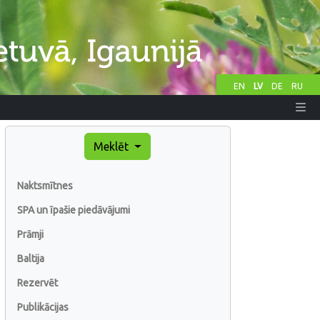
EN
LV
DE
RU
Meklēt
Naktsmītnes
SPA un īpašie piedāvājumi
Prāmji
Baltija
Rezervēt
Publikācijas