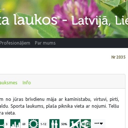
Profesionāļiem
Par mums
Nr
2035
auksmes
Info
 no jūras brīvdienu māja ar kamīnistabu, virtuvi, pirti,
galdu. Sporta laukums, plaša piknika vieta ar nojumi. Telšu
a vieta.
3
69
1-12
50%