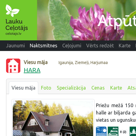
Jaunumi
Naktsmītnes
Ceļojumi
Vērts redzēt
Karte
Viesu māja
Igaunija, Ziemeļi, Harjumaa
HARA
Viesu māja
Foto
Specializācija
Cenas
Karte
Ats
Priežu mežā 150 m
halle ar biljarda 
vietas un ugunskur
8 (2)