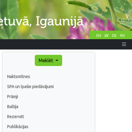
EN
LV
DE
RU
Meklēt
Naktsmītnes
SPA un īpašie piedāvājumi
Prāmji
Baltija
Rezervēt
Publikācijas