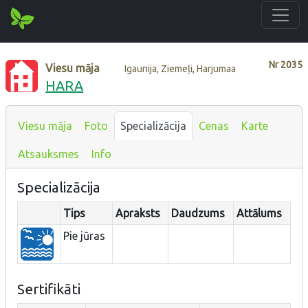
Nr
2035
Viesu māja
Igaunija, Ziemeļi, Harjumaa
HARA
Viesu māja
Foto
Specializācija
Cenas
Karte
Atsauksmes
Info
Specializācija
Tips
Apraksts
Daudzums
Attālums
Pie jūras
Sertifikāti