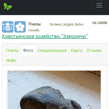
Нo
20608
Пчелы
Латвия, Latgale, Balvu
novads
Крестьянское хозяйство "Эзерличи"
Пчелы
Фото
Специализация
Карта
Отзывы
Инфо