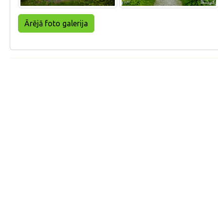
Ārējā foto galerija