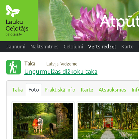
Jaunumi
Naktsmītnes
Ceļojumi
Vērts redzēt
Karte
Taka
Latvija, Vidzeme
Ungurmuižas dižkoku taka
Taka
Foto
Praktiskā info
Karte
Atsauksmes
Inf