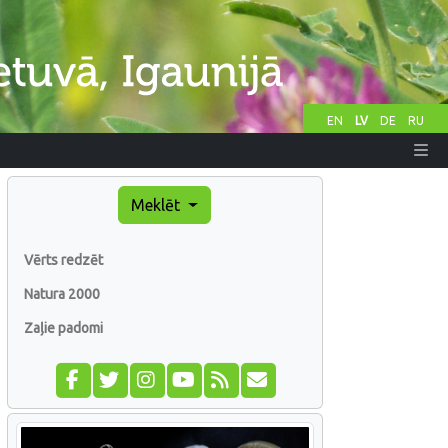
EN
LV
DE
RU
Meklēt
Vērts redzēt
Natura 2000
Zaļie padomi