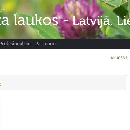
Profesionāļiem
Par mums
Nr
10332
o