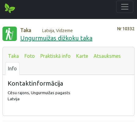
Nr
10332
Taka
Latvija, Vidzeme
Ungurmuižas dižkoku taka
Taka
Foto
Praktiskā info
Karte
Atsauksmes
Info
Kontaktinformācija
Cēsu rajons, Ungurmuižas pagasts
Latvija