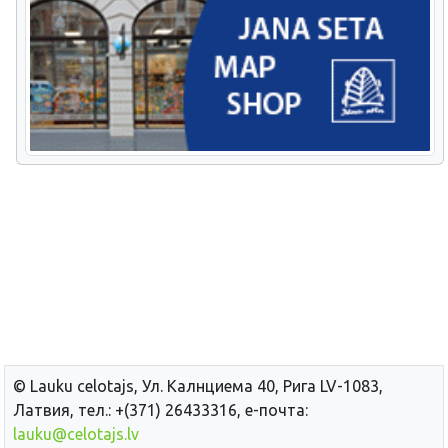
© Lauku сelotajs, Ул. Калнциема 40, Рига LV-1083,
Латвия, тел.: +(371) 26433316, е-почта:
lauku@celotajs.lv