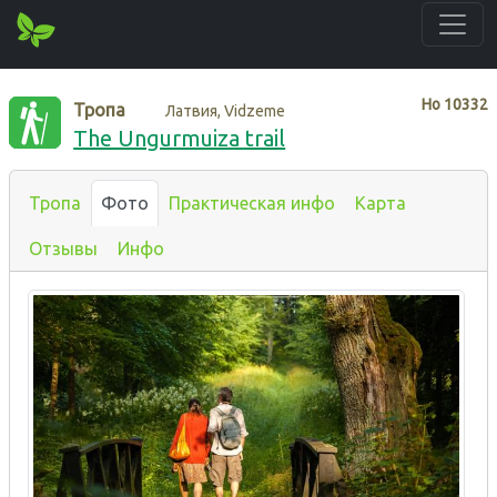
Нo
10332
Тропа
Латвия, Vidzeme
The Ungurmuiza trail
Тропа
Фото
Практическая инфо
Карта
Отзывы
Инфо