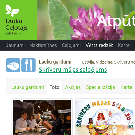
Jaunumi
Naktsmītnes
Ceļojumi
Vērts redzēt
Karte
Lauku gardumi
Latvija, Vidzeme, Skrīveru n
Skrīveru mājas saldējums
Lauku gardumi
Foto
Akcijas
Specializācija
Karte