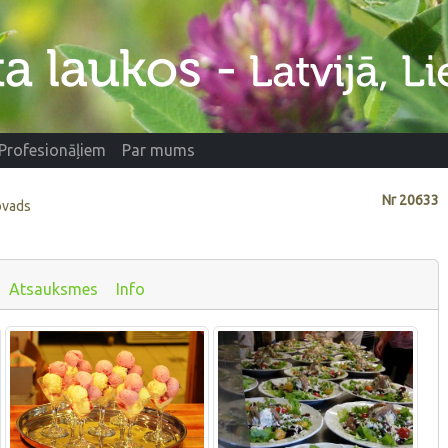
Profesionāļiem
Par mums
Nr
20633
ovads
Atsauksmes
Info