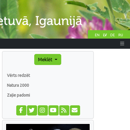
EN
LV
DE
RU
Meklēt
Vērts redzēt
Natura 2000
Zaļie padomi