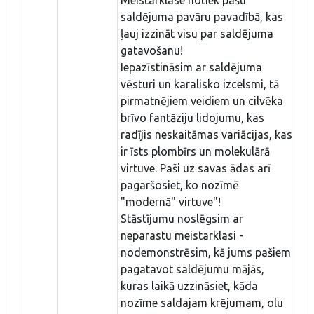
saldējuma pavāru pavadībā, kas
ļauj izzināt visu par saldējuma
gatavošanu!
Iepazīstināsim ar saldējuma
vēsturi un karalisko izcelsmi, tā
pirmatnējiem veidiem un cilvēka
brīvo fantāziju lidojumu, kas
radījis neskaitāmas variācijas, kas
ir īsts plombīrs un molekulārā
virtuve. Paši uz savas ādas arī
pagaršosiet, ko nozīmē
"modernā" virtuve"!
Stāstījumu noslēgsim ar
neparastu meistarklasi -
nodemonstrēsim, kā jums pašiem
pagatavot saldējumu mājās,
kuras laikā uzzināsiet, kāda
nozīme saldajam krējumam, olu