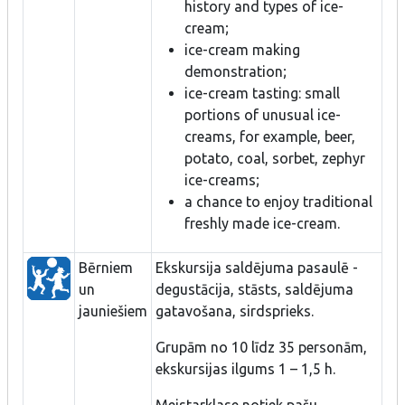
history and types of ice-
cream;
ice-cream making
demonstration;
ice-cream tasting: small
portions of unusual ice-
creams, for example, beer,
potato, coal, sorbet, zephyr
ice-creams;
a chance to enjoy traditional
freshly made ice-cream.
Bērniem
Ekskursija saldējuma pasaulē -
un
degustācija, stāsts, saldējuma
jauniešiem
gatavošana, sirdsprieks.
Grupām no 10 līdz 35 personām,
ekskursijas ilgums 1 – 1,5 h.
Meistarklase notiek pašu