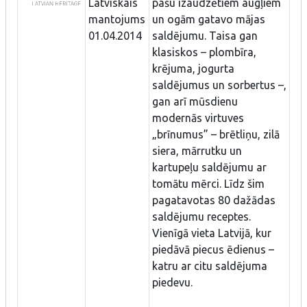
Latviskais
pašu izaudzētiem augļiem
mantojums
un ogām gatavo mājas
01.04.2014
saldējumu. Taisa gan
klasiskos – plombīra,
krējuma, jogurta
saldējumus un sorbertus –,
gan arī mūsdienu
modernās virtuves
„brīnumus” – brētliņu, zilā
siera, mārrutku un
kartupeļu saldējumu ar
tomātu mērci. Līdz šim
pagatavotas 80 dažādas
saldējumu receptes.
Vienīgā vieta Latvijā, kur
piedāvā piecus ēdienus –
katru ar citu saldējuma
piedevu.