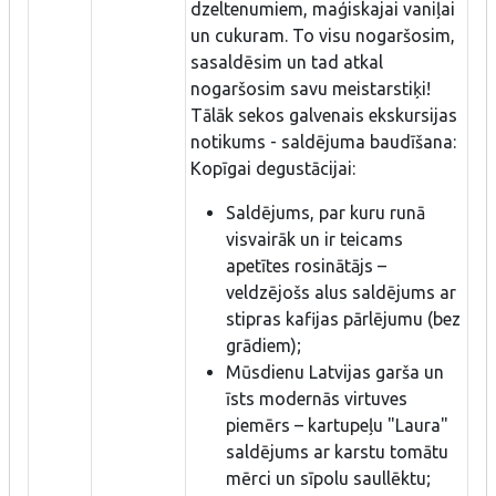
dzeltenumiem, maģiskajai vaniļai
un cukuram. To visu nogaršosim,
sasaldēsim un tad atkal
nogaršosim savu meistarstiķi!
Tālāk sekos galvenais ekskursijas
notikums - saldējuma baudīšana:
Kopīgai degustācijai:
Saldējums, par kuru runā
visvairāk un ir teicams
apetītes rosinātājs –
veldzējošs alus saldējums ar
stipras kafijas pārlējumu (bez
grādiem);
Mūsdienu Latvijas garša un
īsts modernās virtuves
piemērs – kartupeļu "Laura"
saldējums ar karstu tomātu
mērci un sīpolu saullēktu;