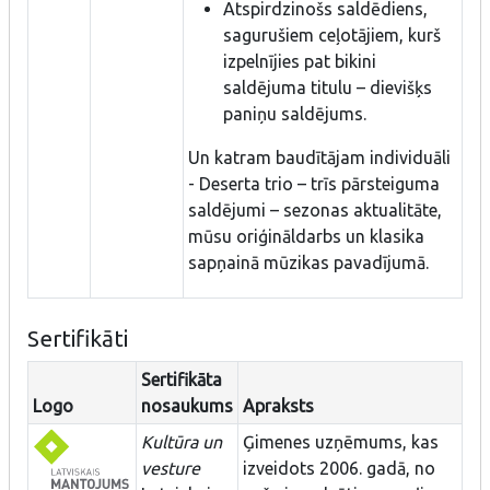
Atspirdzinošs saldēdiens,
sagurušiem ceļotājiem, kurš
izpelnījies pat bikini
saldējuma titulu – dievišķs
paniņu saldējums.
Un katram baudītājam individuāli
- Deserta trio – trīs pārsteiguma
saldējumi – sezonas aktualitāte,
mūsu oriģināldarbs un klasika
sapņainā mūzikas pavadījumā.
Sertifikāti
Sertifikāta
Logo
nosaukums
Apraksts
Kultūra un
Ģimenes uzņēmums, kas
vesture
izveidots 2006. gadā, no