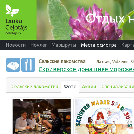
Новости
Ночлег
Маршруты
Места осмотра
Карт
Сельские лакомства
Латвия, Vidzeme, S
Скриверское домашнее мороже
Сельские лакомства
Фото
Акции
Специализац