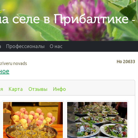
а
Профессионалы
О нас
Нo
20633
krīveru novads
ное
ия
Карта
Отзывы
Инфо