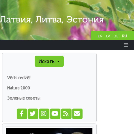
EN
LV
DE
RU
Искать
Vērts redzēt
Natura 2000
Зеленые советы