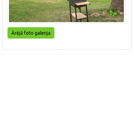
Ārējā foto galerija