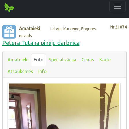
Nr
21074
Amatnieki
Latvija, Kurzeme, Engures
novads
Pētera Tutāna pinēju darbnīca
Amatnieki
Foto
Specializācija
Cenas
Karte
Atsauksmes
Info