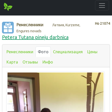
Нo
21074
Ремесленники
Латвия, Kurzeme,
Engures novads
Petera Tutana pineju darbnica
Ремесленники
Фото
Специализация
Цены
Карта
Отзывы
Инфо