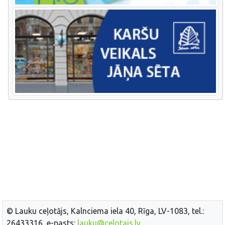
© Lauku ceļotājs, Kalnciema iela 40, Rīga, LV-1083, tel.:
26433316, e-pasts:
lauku@celotajs.lv