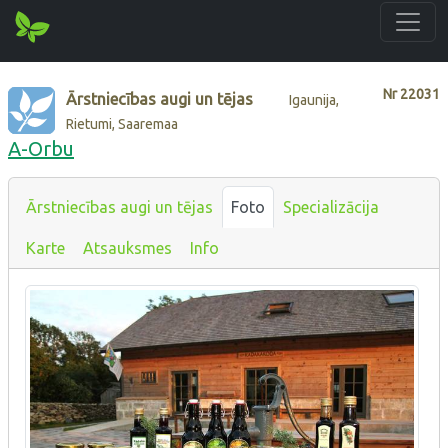
Nr
22031
Ārstniecības augi un tējas
Igaunija,
Rietumi, Saaremaa
A-Orbu
Ārstniecības augi un tējas
Foto
Specializācija
Karte
Atsauksmes
Info