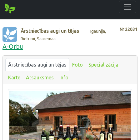
Nr
22031
Ārstniecības augi un tējas
Igaunija,
Rietumi, Saaremaa
A-Orbu
Ārstniecības augi un tējas
Foto
Specializācija
Karte
Atsauksmes
Info