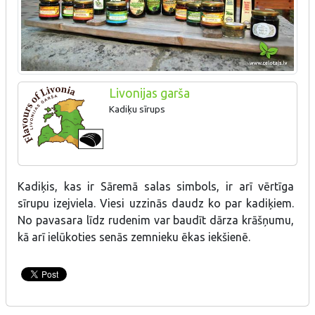
Livonijas garša
Kadiķu sīrups
Kadiķis, kas ir Sāremā salas simbols, ir arī vērtīga
sīrupu izejviela. Viesi uzzinās daudz ko par kadiķiem.
No pavasara līdz rudenim var baudīt dārza krāšņumu,
kā arī ielūkoties senās zemnieku ēkas iekšienē.