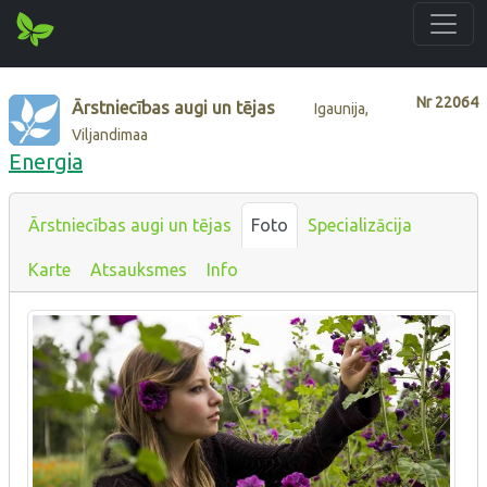
Nr
22064
Ārstniecības augi un tējas
Igaunija,
Viljandimaa
Energia
Ārstniecības augi un tējas
Foto
Specializācija
Karte
Atsauksmes
Info