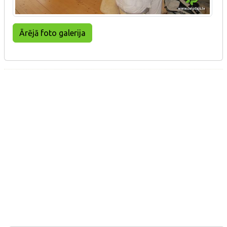
Ārējā foto galerija