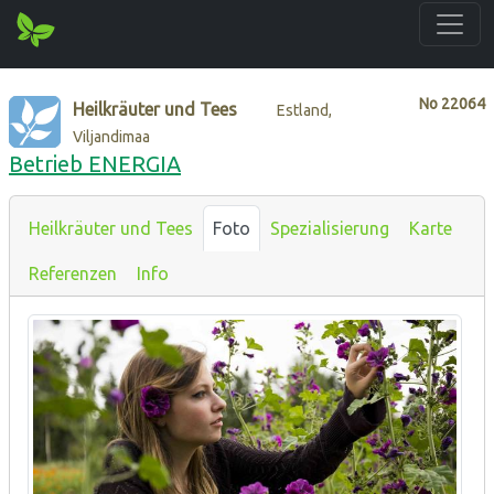
No
22064
Heilkräuter und Tees
Estland,
Viljandimaa
Betrieb ENERGIA
Heilkräuter und Tees
Foto
Spezialisierung
Karte
Referenzen
Info