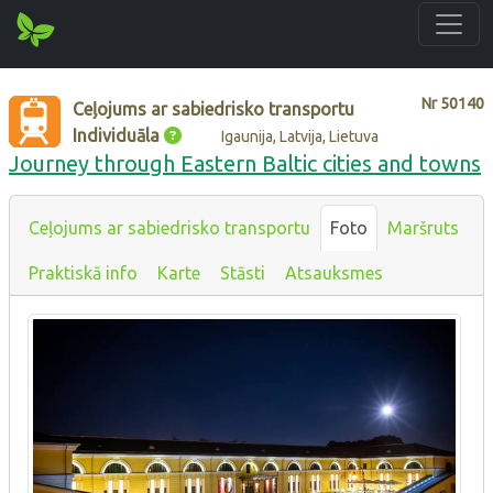
Nr
50140
Ceļojums ar sabiedrisko transportu
Individuāla
Igaunija, Latvija, Lietuva
Journey through Eastern Baltic cities and towns
Ceļojums ar sabiedrisko transportu
Foto
Maršruts
Praktiskā info
Karte
Stāsti
Atsauksmes