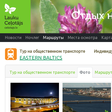
Новости
Ночлег
Маршруты
Места осмотра
Карт
Тур на общественном транспорте
Индивид
EASTERN BALTICS
Тур на общественном транспорте
Фото
Маршру