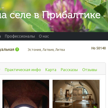
а
Профессионалы
О нас
Нo
50140
уальная
Эстония, Латвия, Литва
т
Практическая инфо
Карта
Рассказы
Отзывы