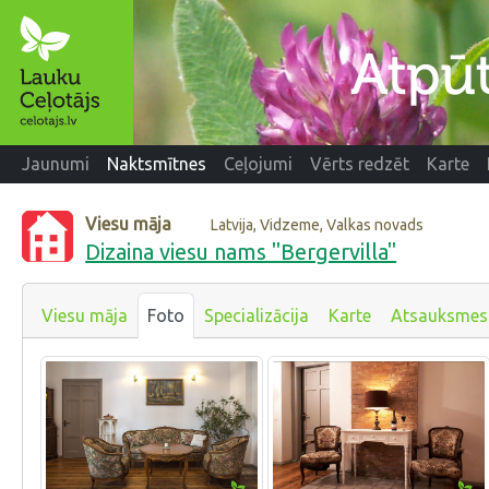
Jaunumi
Naktsmītnes
Ceļojumi
Vērts redzēt
Karte
Viesu māja
Latvija, Vidzeme, Valkas novads
Dizaina viesu nams "Bergervilla"
Viesu māja
Foto
Specializācija
Karte
Atsauksmes