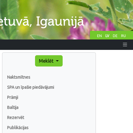
EN
LV
DE
RU
Meklēt
Naktsmītnes
SPA un īpašie piedāvājumi
Prāmji
Baltija
Rezervēt
Publikācijas