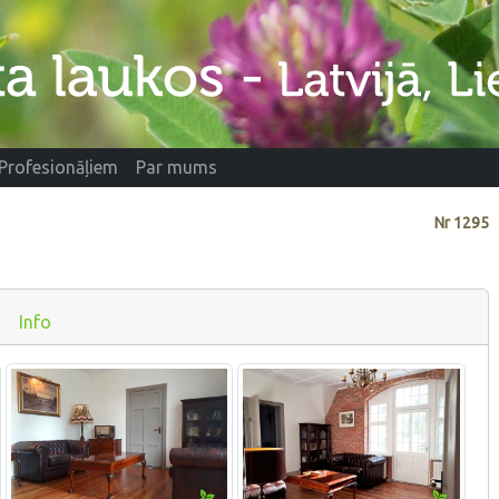
Profesionāļiem
Par mums
Nr
1295
Info