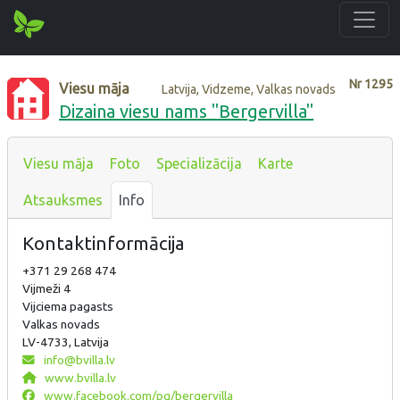
Nr
1295
Viesu māja
Latvija, Vidzeme, Valkas novads
Dizaina viesu nams "Bergervilla"
Viesu māja
Foto
Specializācija
Karte
Atsauksmes
Info
Kontaktinformācija
+371 29 268 474
Vijmeži 4
Vijciema pagasts
Valkas novads
LV-4733, Latvija
info@bvilla.lv
www.bvilla.lv
www.facebook.com/pg/bergervilla