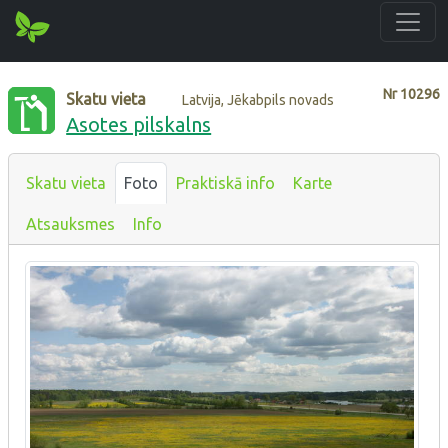
Nr
10296
Skatu vieta
Latvija, Jēkabpils novads
Asotes pilskalns
Skatu vieta
Foto
Praktiskā info
Karte
Atsauksmes
Info