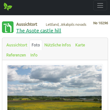
No
10296
Aussichtort
Lettland, Jēkabpils novads
The Asote castle hill
Aussichtort
Foto
Nützliche Infos
Karte
Referenzen
Info