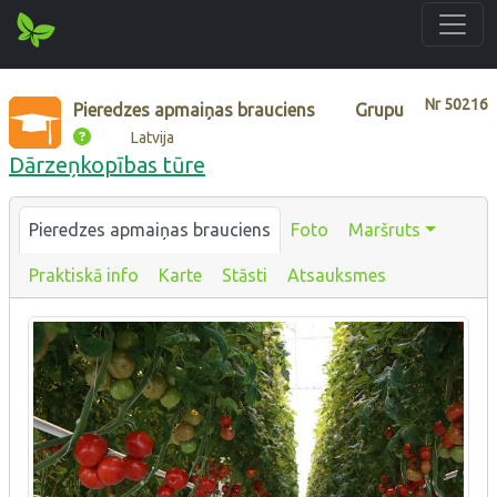
Nr
50216
Pieredzes apmaiņas brauciens
Grupu
Latvija
Dārzeņkopības tūre
Pieredzes apmaiņas brauciens
Foto
Maršruts
Praktiskā info
Karte
Stāsti
Atsauksmes