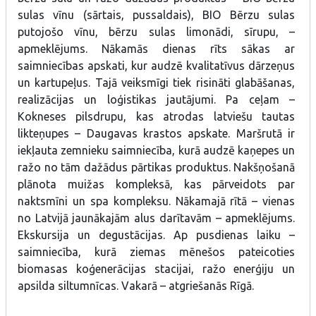
sulas vīnu (sārtais, pussaldais), BIO Bērzu sulas
putojošo vīnu, bērzu sulas limonādi, sīrupu, –
apmeklējums. Nākamās dienas rīts sākas ar
saimniecības apskati, kur audzē kvalitatīvus dārzeņus
un kartupeļus. Tajā veiksmīgi tiek risināti glabāšanas,
realizācijas un loģistikas jautājumi. Pa ceļam –
Kokneses pilsdrupu, kas atrodas latviešu tautas
likteņupes – Daugavas krastos apskate. Maršrutā ir
iekļauta zemnieku saimniecība, kurā audzē kaņepes un
ražo no tām dažādus pārtikas produktus. Nakšņošanā
plānota muižas kompleksā, kas pārveidots par
naktsmīni un spa kompleksu. Nākamajā rītā – vienas
no Latvijā jaunākajām alus darītavām – apmeklējums.
Ekskursija un degustācijas. Ap pusdienas laiku –
saimniecība, kurā ziemas mēnešos pateicoties
biomasas koģenerācijas stacijai, ražo enerģiju un
apsilda siltumnīcas. Vakarā – atgriešanās Rīgā.