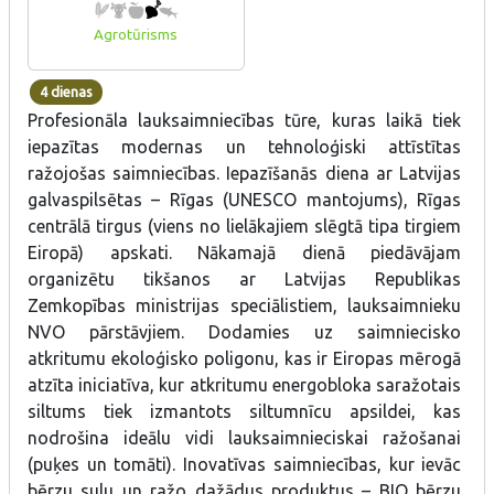
Agrotūrisms
4 dienas
Profesionāla lauksaimniecības tūre, kuras laikā tiek
iepazītas modernas un tehnoloģiski attīstītas
ražojošas saimniecības. Iepazīšanās diena ar Latvijas
galvaspilsētas – Rīgas (UNESCO mantojums), Rīgas
centrālā tirgus (viens no lielākajiem slēgtā tipa tirgiem
Eiropā) apskati. Nākamajā dienā piedāvājam
organizētu tikšanos ar Latvijas Republikas
Zemkopības ministrijas speciālistiem, lauksaimnieku
NVO pārstāvjiem. Dodamies uz saimniecisko
atkritumu ekoloģisko poligonu, kas ir Eiropas mērogā
atzīta iniciatīva, kur atkritumu energobloka saražotais
siltums tiek izmantots siltumnīcu apsildei, kas
nodrošina ideālu vidi lauksaimnieciskai ražošanai
(puķes un tomāti). Inovatīvas saimniecības, kur ievāc
bērzu sulu un ražo dažādus produktus – BIO bērzu