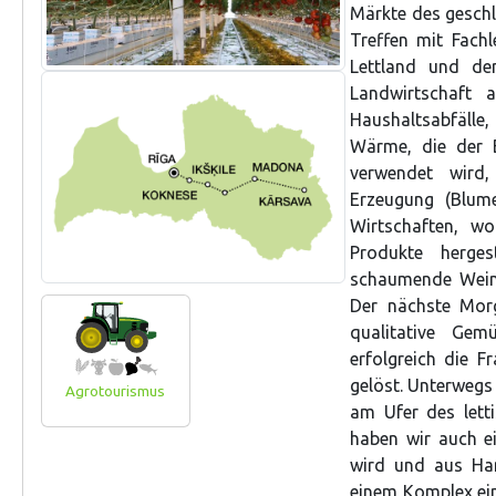
Märkte des geschl
Treffen mit Fachl
Lettland und den
Landwirtschaft 
Haushaltsabfälle, 
Wärme, die der B
verwendet wird,
Erzeugung (Blum
Wirtschaften, w
Produkte herge
schaumende Wein 
Der nächste Morg
qualitative Ge
erfolgreich die 
gelöst. Unterwegs 
Agrotourismus
am Ufer des lett
haben wir auch e
wird und aus Han
einem Komplex ein