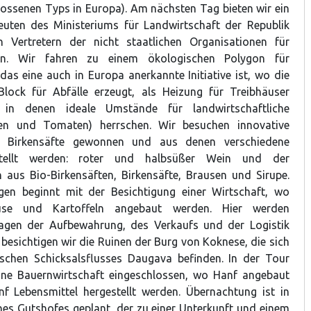
ossenen Typs in Europa). Am nächsten Tag bieten wir ein
euten des Ministeriums für Landwirtschaft der Republik
 Vertretern der nicht staatlichen Organisationen für
an. Wir fahren zu einem ökologischen Polygon für
das eine auch in Europa anerkannte Initiative ist, wo die
lock für Abfälle erzeugt, als Heizung für Treibhäuser
 in denen ideale Umstände für landwirtschaftliche
en und Tomaten) herrschen. Wir besuchen innovative
o Birkensäfte gewonnen und aus denen verschiedene
stellt werden: roter und halbsüßer Wein und der
aus Bio-Birkensäften, Birkensäfte, Brausen und Sirupe.
en beginnt mit der Besichtigung einer Wirtschaft, wo
müse und Kartoffeln angebaut werden. Hier werden
Fragen der Aufbewahrung, des Verkaufs und der Logistik
besichtigen wir die Ruinen der Burg von Koknese, die sich
ischen Schicksalsflusses Daugava befinden. In der Tour
ine Bauernwirtschaft eingeschlossen, wo Hanf angebaut
f Lebensmittel hergestellt werden. Übernachtung ist in
es Gutshofes geplant, der zu einer Unterkunft und einem