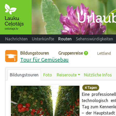
Nachrichten
Unterkünfte
Routen
Sehenswürdigkeiten
Bildungstouren
Gruppenreise
Lettland
Tour für Gemüsebau
Bildungstouren
Foto
Reiseroute
Nützliche Infos
4 Tagen
Eine professione
technologisch en
Tag zum Kennenle
– der Hauptstadt 