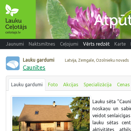
Jaunumi
Naktsmītnes
Ceļojumi
Vērts redzēt
Karte
Lauku gardumi
Latvija, Zemgale, Ozolnieku novads
Caunītes
Lauku gardumi
Foto
Akcijas
Specializācija
Cenas
Lauku sēta "Caunīte
noskaņu un sabie
veidot senlaicīga
lauku sētas cent
aktivitātes atb