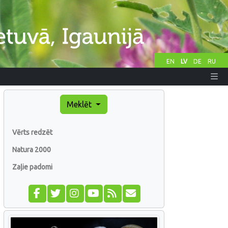
EN
LV
DE
RU
Meklēt
Vērts redzēt
Natura 2000
Zaļie padomi