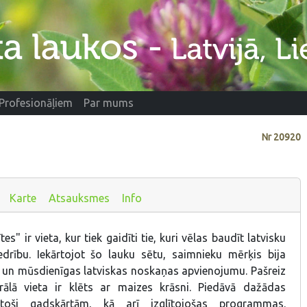
Profesionāļiem
Par mums
Nr
20920
Karte
Atsauksmes
Info
s" ir vieta, kur tiek gaidīti tie, kuri vēlas baudīt latvisku
drību. Iekārtojot šo lauku sētu, saimnieku mērķis bija
s un mūsdienīgas latviskas noskaņas apvienojumu. Pašreiz
rālā vieta ir klēts ar maizes krāsni. Piedāvā dažādas
ilstoši gadskārtām, kā arī izglītojošas programmas.