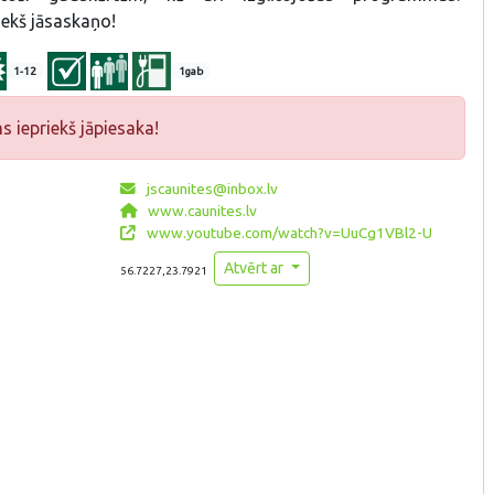
ekš jāsaskaņo!
1-12
1gab
iepriekš jāpiesaka!
jscaunites@inbox.lv
www.caunites.lv
www.youtube.com/watch?v=UuCg1VBl2-U
Atvērt ar
56.7227,23.7921