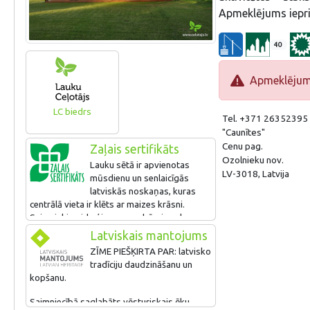
Apmeklējums iepri
40
Apmeklējums 
LC biedrs
Tel. +371 26352395
"Caunītes"
Cenu pag.
Zaļais sertifikāts
Ozolnieku nov.
Lauku sētā ir apvienotas
LV-3018, Latvija
mūsdienu un senlaicīgās
latviskās noskaņas, kuras
centrālā vieta ir klēts ar maizes krāsni.
Saimnieki gaida ģimenes ar bērniem, kurus
iepazīstina ar izglītojošām programmām un
Latviskais mantojums
gadskārtu svinību tradīcijām. Saimnieki
ZĪME PIEŠĶIRTA PAR: latvisko
rūpējas par apkaimes mežu un pļavu
tradīciju daudzināšanu un
bioloģiskās daudzveidības saglabāšanu,
kopšanu.
organizē ekskursijas, kurās stāsta par
apkaimes iemītniekiem, kā arī sadarbojas ar
Saimniecībā saglabāts vēsturiskais ēku
dabaszinātņu nozares ekspertiem.