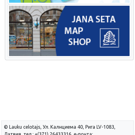
© Lauku сelotajs, Ул. Калнциема 40, Рига LV-1083,
Латвия, тел.: +(371) 26433316, е-почта: