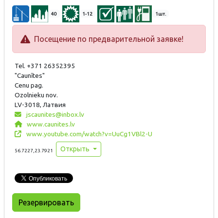
40
1-12
1шт.
Посещение по предварительной заявке!
Tel. +371 26352395
"Caunītes"
Cenu pag.
Ozolnieku nov.
LV-3018, Латвия
jscaunites@inbox.lv
www.caunites.lv
www.youtube.com/watch?v=UuCg1VBl2-U
Открыть
56.7227,23.7921
Резервировать