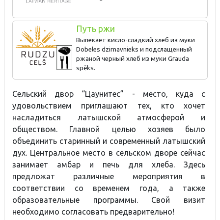
namu un veido galdniecības muzeju.
Путь ржи
Выпекает кисло-сладкий хлеб из муки
Dobeles dzirnavnieks и подслащенный
ржаной черный хлеб из муки Grauda
spēks.
Для индивидуальных посетителей и групп до 30 чел.
Сельский двор “Цаунитес” - место, куда с
Дегустация хлеба, 1–1,5 ч. Выпечка собственного каравая в
дровяной печи, 2–3 ч.
удовольствием приглашают тех, кто хочет
насладиться латышской атмосферой и
обществом. Главной целью хозяев было
объединить старинный и современный латышский
дух. Центральное место в сельском дворе сейчас
занимает амбар и печь для хлеба. Здесь
предложат различные мероприятия в
соответствии со временем года, а также
образовательные программы. Свой визит
необходимо согласовать предварительно!