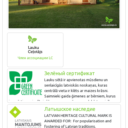
Член ассоциации LC
Зелёный сертификат
Lauku sētā ir apvienotas mūsdienu un
senlaicīgās latviskās noskaņas, kuras
centrālā vieta ir klēts ar maizes krāsni.
Saimnieki gaida ģimenes ar bērniem, kurus
iepazīstina ar izglītojošām programmām un gadskārtu svinību
tradīcijām. Saimnieki rūpējas par apkaimes mežu un pļavu
Латышское наследие
bioloģiskās daudzveidības saglabāšanu, organizē ekskursijas,
LATVIAN HERITAGE CULTURAL MARK IS
kurās stāsta par apkaimes iemītniekiem, kā arī sadarbojas ar
AWARDED FOR: For popularisation and
dabaszinātņu nozares ekspertiem. Saimnieki būvē jaunu viesu
fostering of Latvian traditions.