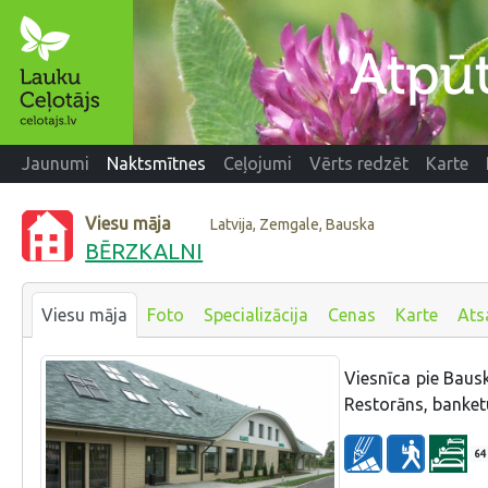
Jaunumi
Naktsmītnes
Ceļojumi
Vērts redzēt
Karte
Viesu māja
Latvija, Zemgale, Bauska
BĒRZKALNI
Viesu māja
Foto
Specializācija
Cenas
Karte
Ats
Viesnīca pie Bausk
Restorāns, banketu
64