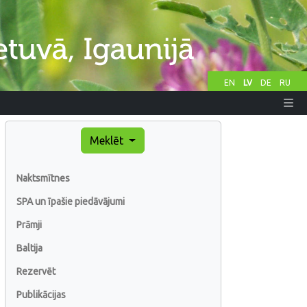
EN
LV
DE
RU
Meklēt
Naktsmītnes
SPA un īpašie piedāvājumi
Prāmji
Baltija
Rezervēt
Publikācijas