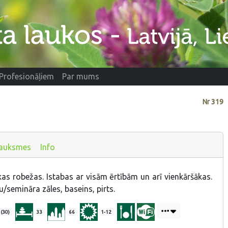
Profesionāļiem
Par mums
Nr
319
auksmes
Info
as robežas. Istabas ar visām ērtībām un arī vienkāršākas.
/semināra zāles, baseins, pirts.
 (30)
33
66
1-12