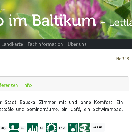
Landkarte
Fachinformation
Über uns
No
319
ferenzen
Info
er Stadt Bauska. Zimmer mit und ohne Komfort. Ein
ettsäle und Seminarräume, ein Café, ein Schwimmbad,
 (30)
33
66
1-12