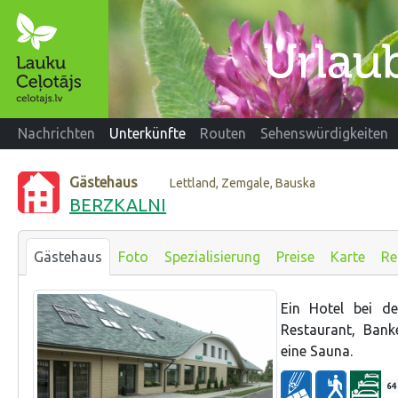
Nachrichten
Unterkünfte
Routen
Sehenswürdigkeiten
Gästehaus
Lettland, Zemgale, Bauska
BERZKALNI
Gästehaus
Foto
Spezialisierung
Preise
Karte
Re
Ein Hotel bei d
Restaurant, Bank
eine Sauna.
64