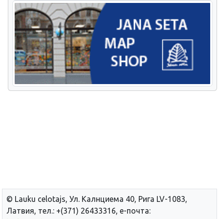
© Lauku сelotajs, Ул. Калнциема 40, Рига LV-1083,
Латвия, тел.: +(371) 26433316, е-почта: