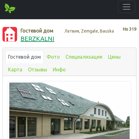
Нo
319
Гостевой дом
Латвия, Zemgale, Bauska
BERZKALNI
Гостевой дом
Фото
Специализация
Цены
Карта
Отзывы
Инфо