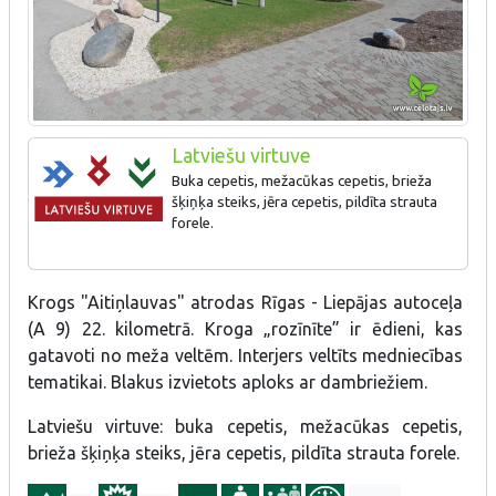
Latviešu virtuve
Buka cepetis, mežacūkas cepetis, brieža
šķiņķa steiks, jēra cepetis, pildīta strauta
forele.
Krogs "Aitiņlauvas" atrodas Rīgas - Liepājas autoceļa
(A 9) 22. kilometrā. Kroga „rozīnīte” ir ēdieni, kas
gatavoti no meža veltēm. Interjers veltīts medniecības
tematikai. Blakus izvietots aploks ar dambriežiem.
Latviešu virtuve: buka cepetis, mežacūkas cepetis,
brieža šķiņķa steiks, jēra cepetis, pildīta strauta forele.