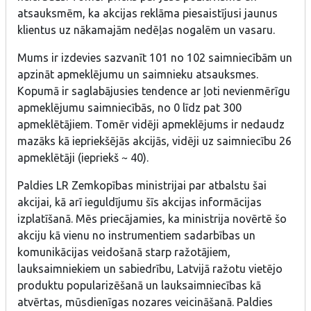
atsauksmēm, ka akcijas reklāma piesaistījusi jaunus
klientus uz nākamajām nedēļas nogalēm un vasaru.
Mums ir izdevies sazvanīt 101 no 102 saimniecībām un
apzināt apmeklējumu un saimnieku atsauksmes.
Kopumā ir saglabājusies tendence ar ļoti nevienmērīgu
apmeklējumu saimniecībās, no 0 līdz pat 300
apmeklētājiem. Tomēr vidēji apmeklējums ir nedaudz
mazāks kā iepriekšējās akcijās, vidēji uz saimniecību 26
apmeklētāji (iepriekš ~ 40).
Paldies LR Zemkopības ministrijai par atbalstu šai
akcijai, kā arī ieguldījumu šīs akcijas informācijas
izplatīšanā. Mēs priecājamies, ka ministrija novērtē šo
akciju kā vienu no instrumentiem sadarbības un
komunikācijas veidošanā starp ražotājiem,
lauksaimniekiem un sabiedrību, Latvijā ražotu vietējo
produktu popularizēšanā un lauksaimniecības kā
atvērtas, mūsdienīgas nozares veicināšanā. Paldies