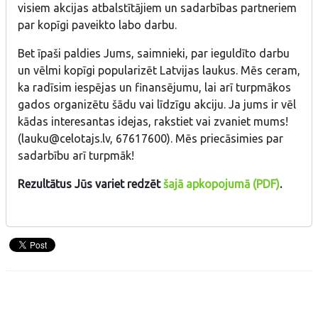
visiem akcijas atbalstītājiem un sadarbības partneriem
par kopīgi paveikto labo darbu.
Bet īpaši paldies Jums, saimnieki, par ieguldīto darbu
un vēlmi kopīgi popularizēt Latvijas laukus. Mēs ceram,
ka radīsim iespējas un finansējumu, lai arī turpmākos
gados organizētu šādu vai līdzīgu akciju. Ja jums ir vēl
kādas interesantas idejas, rakstiet vai zvaniet mums!
(lauku@celotajs.lv, 67617600). Mēs priecāsimies par
sadarbību arī turpmāk!
Rezultātus Jūs variet redzēt
šajā apkopojumā (PDF)
.