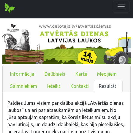
Informācija
Dalībnieki
Karte
Medijiem
Saimniekiem
Ieteikt
Kontakti
Rezultāti
Paldies Jums visiem par dalību akcijā „Atvērtās dienas
laukos” un arī par atsauksmēm un ieteikumiem. No
jūsu aptaujām sapratām, ka šoreiz lietus mūsu akciju
nav lutinājis, un daudzi dalībnieki, kas bija pieteikušies,
neieradās. Tomēr prieks par jūsu pozitīvismu un