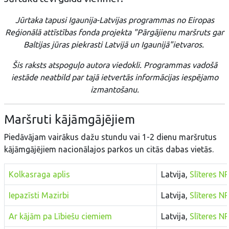
Jūrtaka tapusi Igaunija-Latvijas programmas no Eiropas
Reģionālā attīstības fonda projekta "Pārgājienu maršruts gar
Baltijas jūras piekrasti Latvijā un Igaunijā"ietvaros.
Šis raksts atspoguļo autora viedokli. Programmas vadošā
iestāde neatbild par tajā ietvertās informācijas iespējamo
izmantošanu.
Maršruti kājāmgājējiem
Piedāvājam vairākus dažu stundu vai 1-2 dienu maršrutus
kājāmgājējiem nacionālajos parkos un citās dabas vietās.
Kolkasraga aplis
Latvija,
Slīteres NP
Iepazīsti Mazirbi
Latvija,
Slīteres NP
Ar kājām pa Lībiešu ciemiem
Latvija,
Slīteres NP