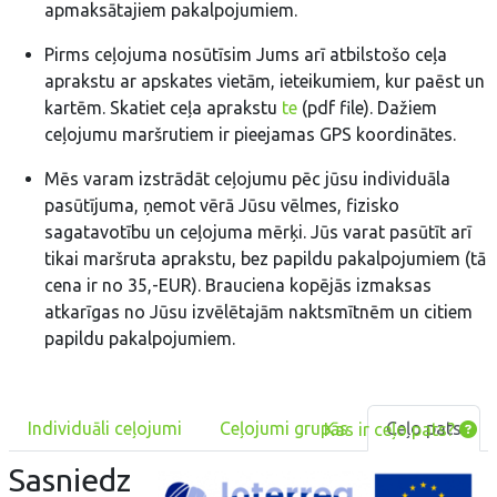
apmaksātajiem pakalpojumiem.
Pirms ceļojuma nosūtīsim Jums arī atbilstošo ceļa
aprakstu ar apskates vietām, ieteikumiem, kur paēst un
kartēm. Skatiet ceļa aprakstu
te
(pdf file). Dažiem
ceļojumu maršrutiem ir pieejamas GPS koordinātes.
Mēs varam izstrādāt ceļojumu pēc jūsu individuāla
pasūtījuma, ņemot vērā Jūsu vēlmes, fizisko
sagatavotību un ceļojuma mērķi. Jūs varat pasūtīt arī
tikai maršruta aprakstu, bez papildu pakalpojumiem (tā
cena ir no 35,-EUR). Brauciena kopējās izmaksas
atkarīgas no Jūsu izvēlētajām naktsmītnēm un citiem
papildu pakalpojumiem.
Individuāli ceļojumi
Ceļojumi grupās
Ceļo pats
Kas ir ceļo pats?
Sasniedz