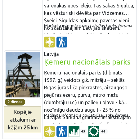
varenākās upes ieleju. Tas sākas Siguldā,
kas vēsturiski dēvēta par Vidzemes
Šveici. Siguldas apkaimē paveras vieni
Maršruta informācija no
Latvijas Lauku foruma
no skaistākajiem Latvijas skatiem.
Maršruts šķērso vairāku Gaujas pieteku
dziļās gravas un atklāj upes krastus, kas
Baltijas mērogā pazīstami ar varenajiem
Latvija
devona perioda smilšakmens
Ķemeru nacionālais parks
atsegumiem. Līgatnes dabas takas ir
vienīgā vieta Latvijā, kur mežam
Ķemeru nacionālais parks (dibināts
pietuvinātos dabiskos apstākļos –
1997. g.) veidots g.k. mitrāju – seklās
plašos voljēros dzīvo un apmeklētājiem
Rīgas jūras līča piekrastes, aizaugošo
apskatāmas mūsu mežiem raksturīgās
piejūras ezeru, purvu, mitro mežu
2 dienas
dzīvnieku sugas. Dzīvniekus un to
(dumbrāju u.c.) un palieņu pļavu - kā
darbības pēdas var redzēt arī savvaļā,
nozīmīgu daudzu augu (~ 25 % no
Kopējie
Maršruta informācija no
Latvijas Lauku foruma​​
dodoties pa Gaujas nacionālā parka
Latvijas Sarkanā grāmatā ierakstītajām
attālumi
ar
mežiem un takām.
sugām) un dzīvnieku, īpaši - ligzdojošo
kājām
25
km
un migrējošo putnu dzīves vietu
45
6-8