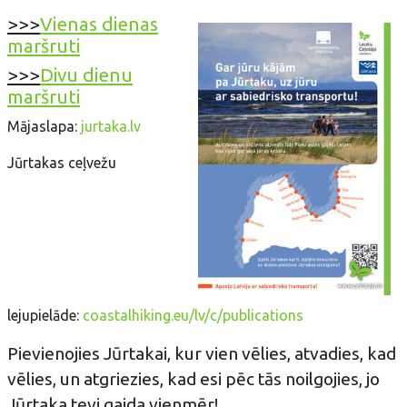
>>>
Vienas dienas
maršruti
>>>
Divu dienu
maršruti
Mājaslapa:
jurtaka.lv
Jūrtakas ceļvežu
lejupielāde:
coastalhiking.eu/lv/c/publications
Pievienojies Jūrtakai, kur vien vēlies, atvadies, kad
vēlies, un atgriezies, kad esi pēc tās noilgojies, jo
Jūrtaka tevi gaida vienmēr!