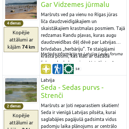
blīvums ir iemesls, kādēļ Daugavas
Gar Vidzemes jūrmalu
krasti ir tūristu iecienīti. Rīgas –
Jēkabpils posmā kā ērts pārvietošanās
Maršruts ved pa vienu no Rīgas jūras
līdzeklis ir izmantojama Rīgas –
līča daudzveidīgākajiem un
4 dienas
Daugavpils dzelzceļa līnija. Tālāk
skaistākajiem krastmalas posmiem. Tajā
Kopējie
norādītas dzelzceļa stacijas, kurās ir
redzamas Randu pļavas, kuras augu
attālumi
ar
vērts izkāpt un veikt īsus – dažu stundu
daudzveidības dēļ dēvē par Latvijas
kājām
74
km
līdz pusdienas ilgus radiālus izgājienus
brīvdabas „herbāriju”. Te staigājami
Maršruta informācija no
Latvijas Lauku foruma​
ar atgriešanos stacijā.
krasta posmi, kas klāti ar dažāda
lieluma laukakmeņiem. Netrūkst arī
skaistas un smilšainas pludmales. Tūjas
5-9
– Vitrupes posms ir vienīgā vieta, kur
Latvija
Latvijas jūras krastā atsedzas devona
Seda - Sedas purvs -
perioda smilšakmens klintis. Aiz katra
Strenči
nākamā zemesraga parādās aizvien
savādāka ainava! Maršruta pēdējie
Maršruts ar ļoti neparastiem skatiem!
2 dienas
divdesmit kilometri migrāciju laikā ir
Seda ir vienīgā Latvijas pilsēta, kurai
Kopējie
putnu vērotāju „paradīze”. Maršruts
saglabājies pagājušā gadsimta vidus
attālumi
ar
ietilpst Ziemeļvidzemes biosfēras
padomju laika plānojums ar centrālo