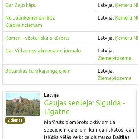
Gar Zaļo kāpu
Latvija,
Ķemeru N
No Jaunķemeriem līdz
Latvija,
Ķemeru N
Klapkalnciemam
Ķemeri - vēsturiskais kūrorts
Latvija,
Ķemeru N
Gar Vidzemes akmeņaino jūrmalu
Latvija,
Ziemeļvidzeme
Botānikas tūre kājāmgājējiem
Latvija,
Ziemeļvidzeme
Latvija
Gaujas senleja: Sigulda -
Līgatne
2 dienas
Maršruts piemērots aktīviem un
spēcīgiem gājējiem, kuri gan skatos, gan
izjūtās vēlās veikt ceļojumu pa Baltijas