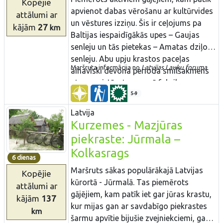
Kopējie
no bagātākajām Latvijā - tajā ir
apvienot dabas vērošanu ar kultūrvides
attālumi
ar
sastopamas > 800 augu sugas. Šeit ir
un vēstures izziņu. Šis ir ceļojums pa
kājām
27
km
vērojama multinacionāla vide, kur
Baltijas iespaidīgākās upes – Gaujas
savijušās latgaļu, lietuviešu, poļu, krievu
senleju un tās pietekas – Amatas dziļo
un baltkrievu tradīcijas un to
senleju. Abu upju krastos paceļas
mantojums. Viena no iecienītām tūristu
Maršruta informācija no
Latvijas Lauku foruma​​
ainaviski devona perioda smilšakmens
vietām ir Slutišku sādža, kurai nav
atsegumi. Līgatnes papīrfabrikas
līdzīgas citur Latvijā.
ciemats ir Eiropas mērogā izcils
5-9
industriālā mantojuma piemērs ar
Latvija
savdabīgu – 19. – 20. gs. papīrfabrikas
Kurzemes - Mazjūras
ciematvidi. Maršruta noslēgumā
piekraste: Jūrmala –
apskatāma Cēsu viduslaiku pils –
Kolkasrags
varenākais viduslaiku Livonijas
6 dienas
cietoksnis.
Maršruts sākas populārākajā Latvijas
Kopējie
kūrortā - Jūrmalā. Tas piemērots
attālumi
ar
gājējiem, kam patīk iet gar jūras krastu,
kājām
137
kur mijas gan ar savdabīgo piekrastes
km
šarmu apvītie bijušie zvejniekciemi, gan