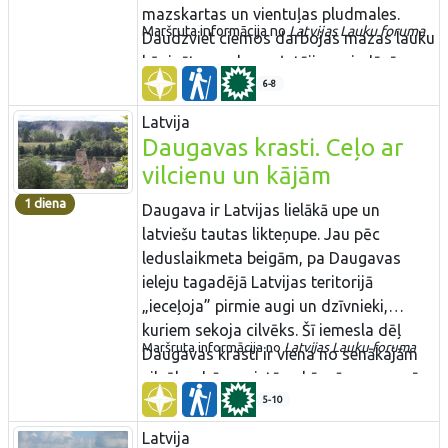
mazskartas un vientuļas pludmales.
Maršruta informācija no
Latvijas Lauku foruma​​
Daudzviet ciemos darbojas mazas lauku
kūpinātavas, kur ceļotājiem piedāvā
žāvētas zivis. Maršruta galamērķis ir
6-8
Kolkasrags, ko slavenais Latvijas
Latvija
jūrskolas dibinātājs Krišjānis Valdemārs
Daugavas krasti. Ceļo ar
uzskatīja par Eiropas centru. Kolkasrags
vilcienu un kājām
kā viena no Baltijas jūras bīstamākajām
1 diena
kuģošanas vietām ir pazīstams jau no
Daugava ir Latvijas lielākā upe un
vikingu laikiem. Kolkasrags ir arī viena
latviešu tautas likteņupe. Jau pēc
no Latvijas putnu vērošanas „top” –
leduslaikmeta beigām, pa Daugavas
vietām.
ieleju tagadējā Latvijas teritorijā
„ieceļoja” pirmie augi un dzīvnieki,
kuriem sekoja cilvēks. Šī iemesla dēļ
Maršruta informācija no
Latvijas Lauku foruma​
Daugavas krasti ir viena no senākajām
cilvēku dzīves vietām, kā arī augu sugām
bagātākā valsts teritorija. Arī izcilu
5-10
kultūras un vēstures pieminekļu lielais
Latvija