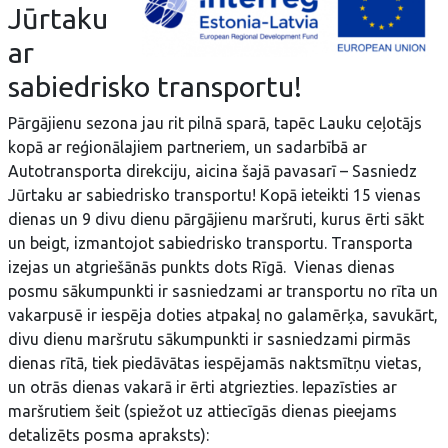
Jūrtaku
ar
sabiedrisko transportu!
Pārgājienu sezona jau rit pilnā sparā, tapēc Lauku ceļotājs
kopā ar reģionālajiem partneriem, un sadarbībā ar
Autotransporta direkciju, aicina šajā pavasarī – Sasniedz
Jūrtaku ar sabiedrisko transportu! Kopā ieteikti 15 vienas
dienas un 9 divu dienu pārgājienu maršruti, kurus ērti sākt
un beigt, izmantojot sabiedrisko transportu. Transporta
izejas un atgriešānās punkts dots Rīgā. Vienas dienas
posmu sākumpunkti ir sasniedzami ar transportu no rīta un
vakarpusē ir iespēja doties atpakaļ no galamērķa, savukārt,
divu dienu maršrutu sākumpunkti ir sasniedzami pirmās
dienas rītā, tiek piedāvātas iespējamās naktsmītņu vietas,
un otrās dienas vakarā ir ērti atgriezties. Iepazīsties ar
maršrutiem šeit (spiežot uz attiecīgās dienas pieejams
detalizēts posma apraksts):