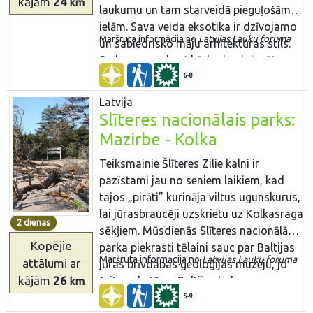
kājām
24
km
rezervātā.
laukumu un tam starveidā pieguļošām
ielām. Sava veida eksotika ir dzīvojamo
Maršruta informācija no
Latvijas Lauku foruma
un sabiedrisko māju arhitektūras stils.
Sedas purvs, kurā kūdra jau ir iegūta no
Latvijas pirmās brīvvalsts laika, ir viena
6-8
no lielākajām šāda veida industriālām -
Latvija
dabas teritorijām Latvijā un Baltijas
Slīteres nacionālais parks:
valstīs. Agrāk izstrādātie kūdras lauki ir
Mazirbe - Kolka
daļēji applūduši un aizauguši ar
niedrēm, veidojot izcilu vidi
Teiksmainie Šlīteres Zilie kalni ir
ligzdojošajiem ūdensputniem un
pazīstami jau no seniem laikiem, kad
migrējošiem putniem, kas Sedas purvu
tajos „pirāti” kurināja viltus ugunskurus,
izmanto kā atpūtas vietu. Kūdras ieguve
lai jūrasbraucēji uzskrietu uz Kolkasraga
2 dienas
turpinās arī mūsdienās un varbūt
sēkļiem. Mūsdienās Slīteres nacionālā
paveiksies ieraudzīt „mazo kūdras
Kopējie
parka piekrasti tēlaini sauc par Baltijas
Maršruta informācija no
Latvijas Lauku foruma​
vilcieniņu”.
attālumi
ar
jūras brīvdabas ģeoloģijas muzeju, jo
kājām
26
šeit apskatāms Baltijas ledus ezera
km
senkrasts, Ancilus ezera krasta kāple un
5-9