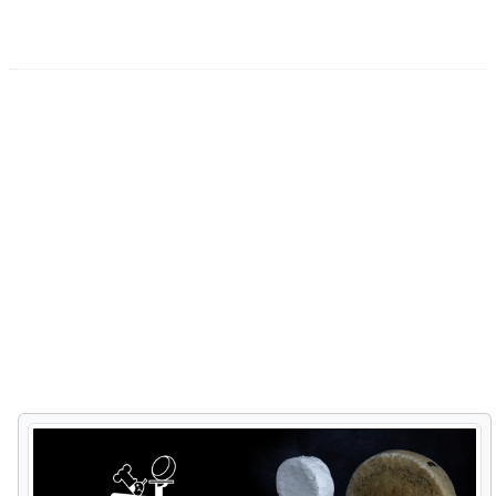
Litorīnas jūras kāpu veidojumi (kangari,
vigas), kas uzskatāmi parāda Baltijas
jūras attīstības vēsturi. Šo teritoriju
vēsturiski apdzīvojuši lībieši, kuru
zvejniekciemi ir nozīmīga vienas no
pasaulē mazākās minoriotātes
kultūrvidēm. Maršruts posmā no Kolkas
līdz Mazirbei iet pa veco krasta ceļu, kas
izlokas cauri lībiešu ciemiem. Slīteres
nacionālais parks ir viena no augiem
bagātākajām Latvijas teritorijām, bet
Kolkasrags – viena no populārākajām
putnu vērošanas vietām.