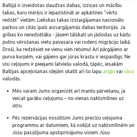
Baltijā ir izveidotas daudzas dabas, izziņas un mācību
takas, kuru mērķis ir iepazīstināt ar apkārtnes "vērts
redzēt" vietām. Lieliskas takas izstaigājamas nacionālo
parkos un citās īpaši aizsargājamās dabas teritorijās. Ja
gribas ko neredzētāku - jāņem tālskati un jādodas uz kādu
putnu vērošanas vietu pavasara vai rudens migrāciju laikā.
Droši, ka redzēsiet ne vienu vien retumu! Arī pārgājiens ar
purva kurpēm, vai gājiens gar jūras krastu ir iespaidīgs. Ne
visi ceļojumi ir pieejami latviešu valodā, tāpēc, iesakām
Baltijas apceļošanas idejām skatīt arī šo lapu
angļu
vai
vācu
valodās.
Mēs varam Jums organizēt arī mantu pārvešanu, ja
veicat garāku ceļojumu – no vienas naktsmītnes uz
otru.
Pēc rezervācijas nosūtīsim Jums precīzu ceļojuma
programmu ar datumiem, kā nokļūt uz naktsmītnēm un
Jūsu pasūtījuma apstiprinājumu visiem Jūsu