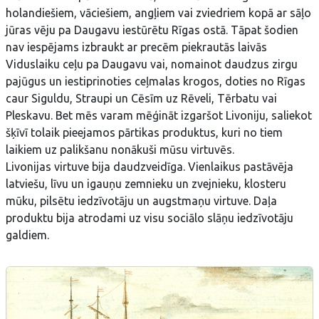
holandiešiem, vāciešiem, angļiem vai zviedriem kopā ar sāļo
jūras vēju pa Daugavu iestūrētu Rīgas ostā. Tāpat šodien
nav iespējams izbraukt ar precēm piekrautās laivās
Viduslaiku ceļu pa Daugavu vai, nomainot daudzus zirgu
pajūgus un iestiprinoties ceļmalas krogos, doties no Rīgas
caur Siguldu, Straupi un Cēsīm uz Rēveli, Tērbatu vai
Pleskavu. Bet mēs varam mēģināt izgaršot Livoniju, saliekot
šķīvī tolaik pieejamos pārtikas produktus, kuri no tiem
laikiem uz palikšanu nonākuši mūsu virtuvēs.
Livonijas virtuve bija daudzveidīga. Vienlaikus pastāvēja
latviešu, līvu un igauņu zemnieku un zvejnieku, klosteru
mūku, pilsētu iedzīvotāju un augstmaņu virtuve. Daļa
produktu bija atrodami uz visu sociālo slāņu iedzīvotāju
galdiem.