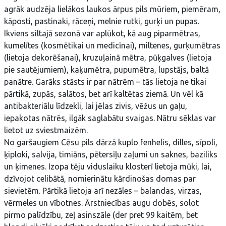
agrāk audzēja lielākos laukos ārpus pils mūriem, piemēram,
kāposti, pastinaki, rāceņi, melnie rutki, gurķi un pupas.
Ikviens siltajā sezonā var aplūkot, kā aug piparmētras,
kumelītes (kosmētikai un medicīnai), miltenes, gurķumētras
(lietoja dekorēšanai), kruzuļainā mētra, pūķgalves (lietoja
pie sautējumiem), kaķumētra, pupumētra, lupstājs, baltā
panātre. Garāks stāsts ir par nātrēm – tās lietoja ne tikai
pārtikā, zupās, salātos, bet arī kaltētas ziemā. Un vēl kā
antibakteriālu līdzekli, lai jēlas zivis, vēžus un gaļu,
iepakotas nātrēs, ilgāk saglabātu svaigas. Nātru sēklas var
lietot uz sviestmaizēm.
No garšaugiem Cēsu pils dārzā kuplo fenhelis, dilles, sīpoli,
ķiploki, salvija, timiāns, pētersīļu zaļumi un saknes, baziliks
un ķimenes. Izopa tēju viduslaiku klosterī lietoja mūki, lai,
dzīvojot celibātā, nomierinātu kārdinošas domas par
sievietēm. Pārtikā lietoja arī nezāles – balandas, virzas,
vērmeles un vībotnes. Ārstniecības augu dobēs, solot
pirmo palīdzību, zeļ asinszāle (der pret 99 kaitēm, bet