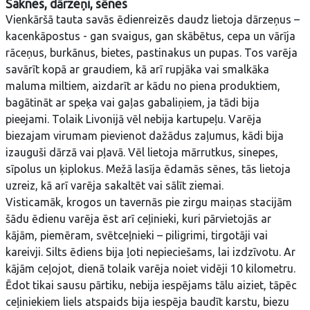
Saknes, dārzeņi, sēnes
Vienkāršā tauta savās ēdienreizēs daudz lietoja dārzeņus –
kacenkāpostus - gan svaigus, gan skābētus, cepa un vārīja
rāceņus, burkānus, bietes, pastinakus un pupas. Tos varēja
savārīt kopā ar graudiem, kā arī rupjāka vai smalkāka
maluma miltiem, aizdarīt ar kādu no piena produktiem,
bagātināt ar speķa vai gaļas gabaliņiem, ja tādi bija
pieejami. Tolaik Livonijā vēl nebija kartupeļu. Varēja
biezajam virumam pievienot dažādus zaļumus, kādi bija
izauguši dārzā vai pļavā. Vēl lietoja mārrutkus, sinepes,
sīpolus un ķiplokus. Mežā lasīja ēdamās sēnes, tās lietoja
uzreiz, kā arī varēja sakaltēt vai sālīt ziemai.
Visticamāk, krogos un tavernās pie zirgu maiņas stacijām
šādu ēdienu varēja ēst arī ceļinieki, kuri pārvietojās ar
kājām, piemēram, svētceļnieki – piligrimi, tirgotāji vai
kareivji. Silts ēdiens bija ļoti nepieciešams, lai izdzīvotu. Ar
kājām ceļojot, dienā tolaik varēja noiet vidēji 10 kilometru.
Ēdot tikai sausu pārtiku, nebija iespējams tālu aiziet, tāpēc
ceļiniekiem liels atspaids bija iespēja baudīt karstu, biezu