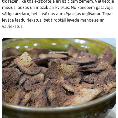
tik raženi, ka tos eksportēja arī uz citām zemēm. Vēl lietoja
miežus, auzas un mazāk arī kviešus. No kaņepēm gatavoja
sātīgu aizdaru, bet linsēklas audzēja eļļas iegūšanai. Tepat
ievāca lazdu riekstus, bet tirgotāji ieveda mandeles un
valriekstus.