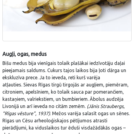
Augļi, ogas, medus
Bišu medus bija vienīgais tolaik plašākai iedzīvotāju daļai
pieejamais saldums. Cukurs tajos laikos bija ļoti dārga un
ekskluzīva prece. Ja to ieveda, reti kurš varēja
atļauties. Sievas Rīgas tirgū tirgojās ar augļiem, piemēram,
citroniem, apelsīniem, ko tolaik sauca par pomerančiem,
kastaņiem, valriekstiem, un bumbieriem. Ābolus audzēja
Livonijā un arī ieveda no citām zemēm.
(Jānis Straubergs,
“Rīgas vēsture”, 1937)
. Mežos varēja salasīt ogas un sēnes.
Rīgas un Cēsu arheoloģiskajos pētījumos atrasti
pierādījumi, ka viduslaikos tur ēduši visdažādākās ogas –