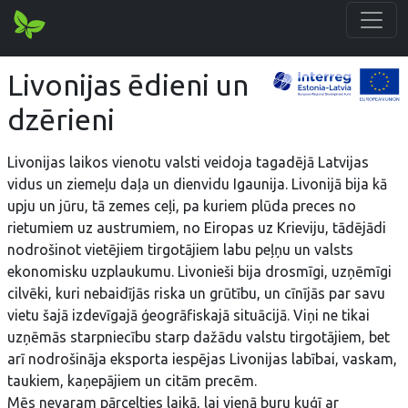
Livonijas ēdieni un
dzērieni
Livonijas laikos vienotu valsti veidoja tagadējā Latvijas
vidus un ziemeļu daļa un dienvidu Igaunija. Livonijā bija kā
upju un jūru, tā zemes ceļi, pa kuriem plūda preces no
rietumiem uz austrumiem, no Eiropas uz Krieviju, tādējādi
nodrošinot vietējiem tirgotājiem labu peļņu un valsts
ekonomisku uzplaukumu. Livonieši bija drosmīgi, uzņēmīgi
cilvēki, kuri nebaidījās riska un grūtību, un cīnījās par savu
vietu šajā izdevīgajā ģeogrāfiskajā situācijā. Viņi ne tikai
uzņēmās starpniecību starp dažādu valstu tirgotājiem, bet
arī nodrošināja eksporta iespējas Livonijas labībai, vaskam,
taukiem, kaņepājiem un citām precēm.
Mēs nevaram pārcelties laikā, lai vienā buru kuģī ar