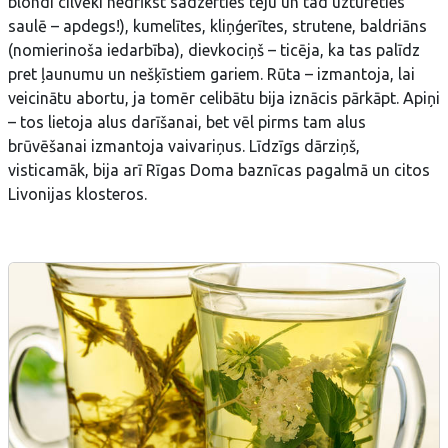
blondi cilvēki nedrīkst sadzerties tēju un tad uzturēties
saulē – apdegs!), kumelītes, kliņģerītes, strutene, baldriāns
(nomierinoša iedarbība), dievkociņš – ticēja, ka tas palīdz
pret ļaunumu un nešķīstiem gariem. Rūta – izmantoja, lai
veicinātu abortu, ja tomēr celibātu bija iznācis pārkāpt. Apiņi
– tos lietoja alus darīšanai, bet vēl pirms tam alus
brūvēšanai izmantoja vaivariņus. Līdzīgs dārziņš,
visticamāk, bija arī Rīgas Doma baznīcas pagalmā un citos
Livonijas klosteros.