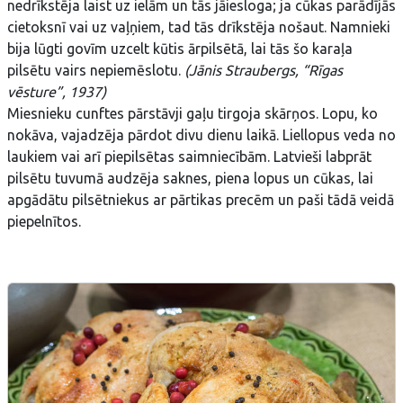
nedrīkstēja laist uz ielām un tās jāiesloga; ja cūkas parādījās
cietoksnī vai uz vaļņiem, tad tās drīkstēja nošaut. Namnieki
bija lūgti govīm uzcelt kūtis ārpilsētā, lai tās šo karaļa
pilsētu vairs nepiemēslotu.
(Jānis Straubergs, “Rīgas
vēsture”, 1937)
Miesnieku cunftes pārstāvji gaļu tirgoja skārņos. Lopu, ko
nokāva, vajadzēja pārdot divu dienu laikā. Liellopus veda no
laukiem vai arī piepilsētas saimniecībām. Latvieši labprāt
pilsētu tuvumā audzēja saknes, piena lopus un cūkas, lai
apgādātu pilsētniekus ar pārtikas precēm un paši tādā veidā
piepelnītos.