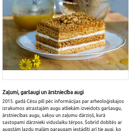
Zaļumi, garšaugi un ārstniecība augi
2015. gadā Cēsu pilī pēc informācijas par arheoloģiskajos
izrakumos atrastajām augu atliekām izveidots garšaugu,
ārstniecības augu, sakņu un zaļumu dārziņš, kurā
sastopami dārznieki viduslaiku tērpos. Šobrīd dobītēs ar
augstām lazdu malām paraugam iestādīti arī tie augi, ko