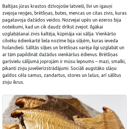
Baltijas jūras krastos dzīvojošie latvieši, līvi un igauņi
zvejoja reņģes, brētliņas, butes, mencas un citas zivis, kuras
pagatavoja dažādos veidos. Nozvejai upēs un ezeros bija
noteikumi, kad un cik daudz drīkst zvejot. Ilgākai
uzglabāšanai zivis kaltēja, kūpināja vai sālīja. Vienkāršo
cilvēku ēdienkartē liela nozīme bija siļķēm, kuras ieveda
holandieši. Sālītās siļķes un brētliņas varēja ilgi uzglabāt un
ar tām papildināt dažādus vienkāršus ēdienus. Brētliņas
garšvielu sālījumā joprojām ir mūsu lepnums – mazi, smalki,
pikanti zivju juvelierizstrādājumi. Sociāli augstāko slāņu
galdos cēla samus, zandartus, stores un lašus, arī sālītus
zivju ikrus.