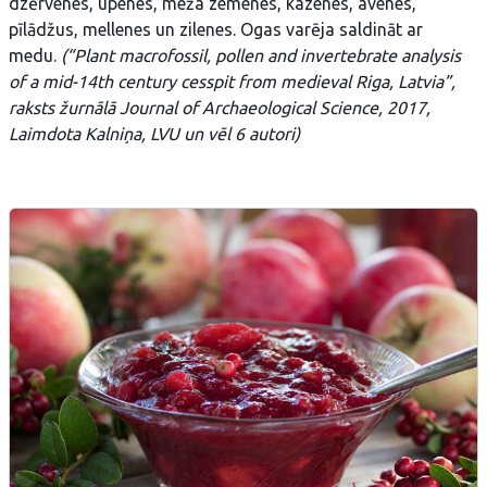
dzērvenes, upenes, meža zemenes, kazenes, avenes,
pīlādžus, mellenes un zilenes. Ogas varēja saldināt ar
medu.
(“Plant macrofossil, pollen and invertebrate analysis
of a mid-14th century cesspit from medieval Riga, Latvia”,
raksts žurnālā Journal of Archaeological Science, 2017,
Laimdota Kalniņa, LVU un vēl 6 autori)