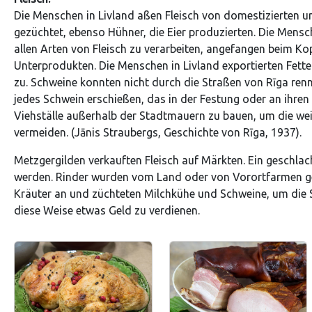
Die Menschen in Livland aßen Fleisch von domestizierten 
gezüchtet, ebenso Hühner, die Eier produzierten. Die Mens
allen Arten von Fleisch zu verarbeiten, angefangen beim Kop
Unterprodukten. Die Menschen in Livland exportierten Fette
zu. Schweine konnten nicht durch die Straßen von Rīga re
jedes Schwein erschießen, das in der Festung oder an ihre
Viehställe außerhalb der Stadtmauern zu bauen, um die we
vermeiden. (Jānis Straubergs, Geschichte von Rīga, 1937).
Metzgergilden verkauften Fleisch auf Märkten. Ein geschlac
werden. Rinder wurden vom Land oder von Vorortfarmen gebr
Kräuter an und züchteten Milchkühe und Schweine, um die 
diese Weise etwas Geld zu verdienen.