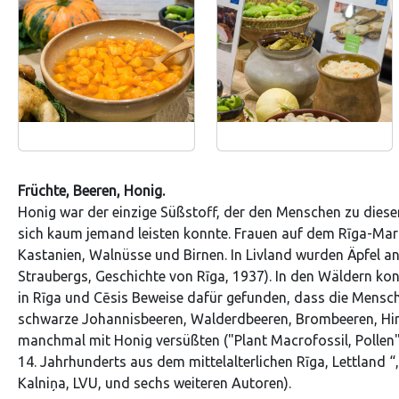
Früchte, Beeren, Honig.
Honig war der einzige Süßstoff, der den Menschen zu dieser
sich kaum jemand leisten konnte. Frauen auf dem Rīga-Mar
Kastanien, Walnüsse und Birnen. In Livland wurden Äpfel a
Straubergs, Geschichte von Rīga, 1937). In den Wäldern ko
in Rīga und Cēsis Beweise dafür gefunden, dass die Mensche
schwarze Johannisbeeren, Walderdbeeren, Brombeeren, Him
manchmal mit Honig versüßten ("Plant Macrofossil, Pollen"
14. Jahrhunderts aus dem mittelalterlichen Rīga, Lettland 
Kalniņa, LVU, und sechs weiteren Autoren).