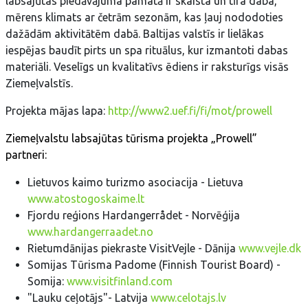
labsajūtas piedāvājuma pamatā ir skaista un tīra daba,
mērens klimats ar četrām sezonām, kas ļauj nododoties
dažādām aktivitātēm dabā. Baltijas valstīs ir lielākas
iespējas baudīt pirts un spa rituālus, kur izmantoti dabas
materiāli. Veselīgs un kvalitatīvs ēdiens ir raksturīgs visās
Ziemeļvalstīs.
Projekta mājas lapa:
http://www2.uef.fi/fi/mot/prowell
Ziemeļvalstu labsajūtas tūrisma projekta „Prowell”
partneri:
Lietuvos kaimo turizmo asociacija - Lietuva
www.atostogoskaime.lt
Fjordu reģions Hardangerrådet - Norvēģija
www.hardangerraadet.no
Rietumdānijas piekraste VisitVejle - Dānija
www.vejle.dk
Somijas Tūrisma Padome (Finnish Tourist Board) -
Somija:
www.visitfinland.com
"Lauku ceļotājs"- Latvija
www.celotajs.lv