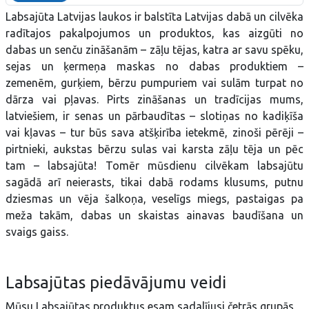
Labsajūta Latvijas laukos ir balstīta Latvijas dabā un cilvēka
radītajos pakalpojumos un produktos, kas aizgūti no
dabas un senču zināšanām – zāļu tējas, katra ar savu spēku,
sejas un ķermeņa maskas no dabas produktiem –
zemenēm, gurķiem, bērzu pumpuriem vai sulām turpat no
dārza vai pļavas. Pirts zināšanas un tradīcijas mums,
latviešiem, ir senas un pārbaudītas – slotiņas no kadiķīša
vai kļavas – tur būs sava atšķirība ietekmē, zinoši pērēji –
pirtnieki, aukstas bērzu sulas vai karsta zāļu tēja un pēc
tam – labsajūta! Tomēr mūsdienu cilvēkam labsajūtu
sagādā arī neierasts, tikai dabā rodams klusums, putnu
dziesmas un vēja šalkoņa, veselīgs miegs, pastaigas pa
meža takām, dabas un skaistas ainavas baudīšana un
svaigs gaiss.
Labsajūtas piedāvājumu veidi
Mūsu Labsajūtas produktus esam sadalījusi četrās grupās,