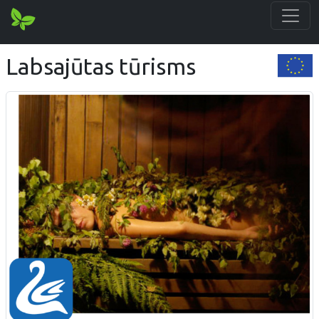
Labsajūtas tūrisms