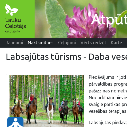
Jaunumi
Naktsmītnes
Ceļojumi
Vērts redzēt
Karte
Labsajūtas tūrisms - Daba vese
Piedāvājums ir ļoti
pārvaldības progr
pašizziņas nometne
Nodarbībām pievien
svaigie pārtikas pr
veselības terapija
Labsajūtas piedāvā