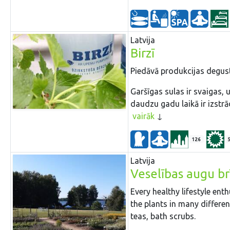
Latvija
Birzī
Piedāvā produkcijas degust
Garšīgas sulas ir svaigas, u
daudzu gadu laikā ir izstrā
vairāk
126
Latvija
Veselības augu br
Every healthy lifestyle ent
the plants in many differe
teas, bath scrubs.