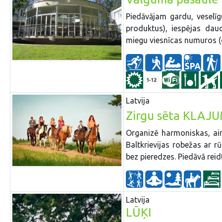
Piedāvājam gardu, veselīg
produktus), iespējas dau
miegu viesnīcas numuros (g
1-12
Latvija
Zirgu sēta KLAJU
Organizē harmoniskas, ain
Baltkrievijas robežas ar r
bez pieredzes. Piedāvā reid
Latvija
LŪĶI