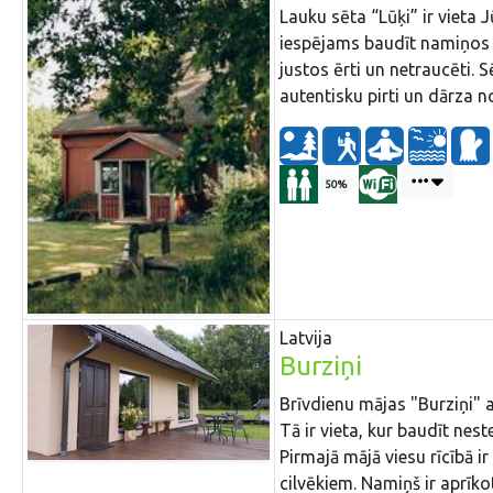
Lauku sēta “Lūķi” ir vieta 
iespējams baudīt namiņos dār
justos ērti un netraucēti. 
autentisku pirti un dārza n
50%
Latvija
Burziņi
Brīvdienu mājas "Burziņi" a
Tā ir vieta, kur baudīt ne
Pirmajā mājā viesu rīcībā i
cilvēkiem. Namiņš ir aprīkot