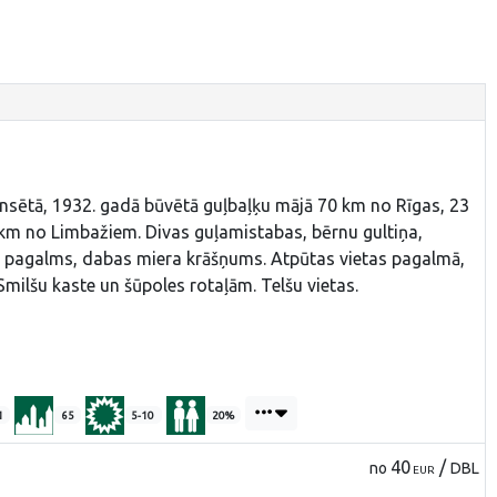
ensētā, 1932. gadā būvētā guļbaļķu mājā 70 km no Rīgas, 23
km no Limbažiem. Divas guļamistabas, bērnu gultiņa,
s pagalms, dabas miera krāšņums. Atpūtas vietas pagalmā,
Smilšu kaste un šūpoles rotaļām. Telšu vietas.
1
65
5-10
20%
40
/
no
DBL
EUR