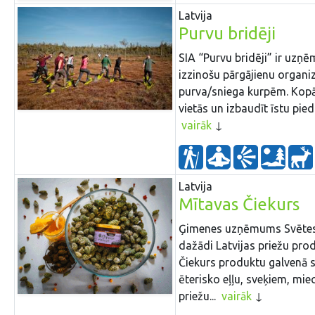
Latvija
Purvu bridēji
SIA “Purvu bridēji” ir uzņ
izzinošu pārgājienu organi
purva/sniega kurpēm. Kopā 
vietās un izbaudīt īstu pi
vairāk
Latvija
Mītavas Čiekurs
Ģimenes uzņēmums Svētes p
dažādi Latvijas priežu produ
Čiekurs produktu galvenā s
ēterisko eļļu, sveķiem, mie
priežu...
vairāk