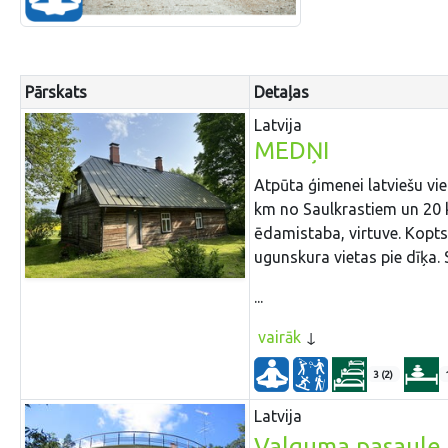
Pārskats
Detaļas
Latvija
MEDŅI
Atpūta ģimenei latviešu vi
km no Saulkrastiem un 20 
ēdamistaba, virtuve. Kopt
ugunskura vietas pie dīķa. 
...
vairāk
3 (2)
Latvija
Valguma pasaule