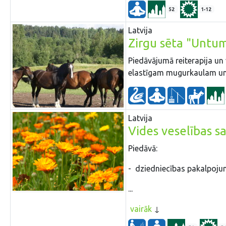
52
1-12
Latvija
Zirgu sēta "Untum
Piedāvājumā reiterapija un v
elastīgam mugurkaulam un
Latvija
Vides veselības s
Piedāvā:
- dziedniecības pakalpoju
...
vairāk