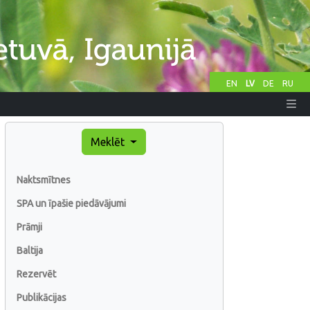
EN
LV
DE
RU
Meklēt
Naktsmītnes
SPA un īpašie piedāvājumi
Prāmji
Baltija
Rezervēt
Publikācijas