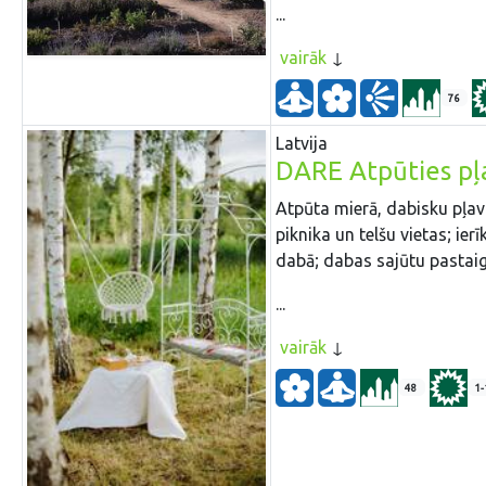
...
vairāk
76
Latvija
DARE Atpūties pļ
Atpūta mierā, dabisku pļavu
piknika un telšu vietas; i
dabā; dabas sajūtu pastaig
...
vairāk
48
1-