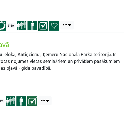
5-10
avā
 ielokā, Antiņciemā, Ķemeru Nacionālā Parka teritorijā. Ir
erīkotas nojumes vietas semināriem un privātiem pasākumiem
as pļavā - gida pavadībā.
12