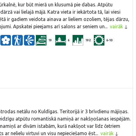
Jūrkalnē, kur būt mierā un klusumā pie dabas. Atpūtu
zā vai lielajā mājā. Katra vieta ir iekārtota tā, lai viesi
Sētā ir gadiem veidota ainava ar lieliem ozoliem, tējas dārzu,
ojumi. Apskatei pieejams arī salons ar seniem un...
vairāk
19
6
192
6-10
trodas netālu no Kuldīgas. Teritorijā ir 3 brīvdienu mājiņas.
steidzīgu atpūtu romantiskā namiņā ar nakšņošanas iespējām.
r namiņš ar divām istabām, kurā nakšņot var līdz četriem
s ar nelielu virtuvi un visu nepieciešamo ēst...
vairāk