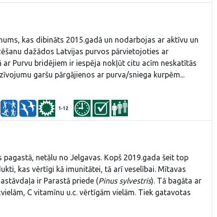
ēmums, kas dibināts 2015.gadā un nodarbojas ar aktīvu un
zēšanu dažādos Latvijas purvos pārvietojoties ar
ar Purvu bridējiem ir iespēja nokļūt citu acīm neskatītās
edzīvojumu garšu pārgājienos ar purva/sniega kurpēm...
1-12
agastā, netālu no Jelgavas. Kopš 2019.gada šeit top
kti, kas vērtīgi kā imunitātei, tā arī veselībai. Mītavas
astāvdaļa ir Parastā priede (
Pinus sylvestris
). Tā bagāta ar
cvielām, C vitamīnu u.c. vērtīgām vielām. Tiek gatavotas