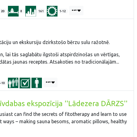
20
8
161
1-12
āciju un ekskursiju dzirkstošo bērzu sulu ražotnē.
n, lai tās saglabātu ilgstoši atspirdzinošas un vērtīgas,
dātas jaunas receptes. Atsakoties no tradicionālajām...
5-10
īvdabas ekspozīcija ''Lādezera DĀRZS''
husiast can find the secrets of fitotherapy and learn to use
nt ways – making sauna besoms, aromatic pillows, healthy