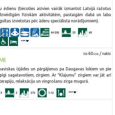
u ēdienu (tiecoties aizvien vairāk izmantot Latvijā ražotus
dzveidīgām fiziskām aktivitātēm, pastaigām dabā un labu
ultas izvietotas pēc āderu speciālista norādījumiem).
64 (26)
25
60
60
/
no
nakts
EUR
MI
aviskas izjādes un pārgājienus pa Daugavas lokiem un pie
ūpīgi sagatavotiem, zirgiem. Ar “Klajumu” zirgiem var jāt arī
terapiju, relaksāciju un vingrošanu zirga mugurā.
9
3
275
1-12