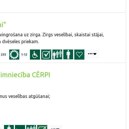
i"
ingrošana uz zirga. Zirgs veselībai, skaistai stājai,
 dvēseles priekam.
235
1-12
aimniecība CĒRPI
mus veselības atgūšanai;