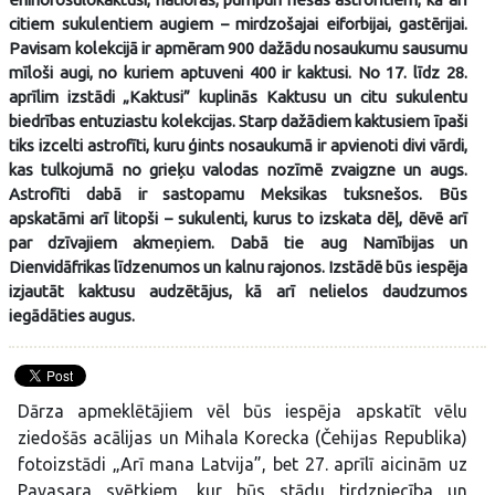
citiem sukulentiem augiem – mirdzošajai eiforbijai, gastērijai.
Pavisam kolekcijā ir apmēram 900 dažādu nosaukumu sausumu
mīloši augi, no kuriem aptuveni 400 ir kaktusi. No 17. līdz 28.
aprīlim izstādi „Kaktusi” kuplinās Kaktusu un citu sukulentu
biedrības entuziastu kolekcijas. Starp dažādiem kaktusiem īpaši
tiks izcelti astrofīti, kuru ģints nosaukumā ir apvienoti divi vārdi,
kas tulkojumā no grieķu valodas nozīmē zvaigzne un augs.
Astrofīti dabā ir sastopamu Meksikas tuksnešos. Būs
apskatāmi arī litopši – sukulenti, kurus to izskata dēļ, dēvē arī
par dzīvajiem akmeņiem. Dabā tie aug Namībijas un
Dienvidāfrikas līdzenumos un kalnu rajonos. Izstādē būs iespēja
izjautāt kaktusu audzētājus, kā arī nelielos daudzumos
iegādāties augus.
Dārza apmeklētājiem vēl būs iespēja apskatīt vēlu
ziedošās acālijas un Mihala Korecka (Čehijas Republika)
fotoizstādi „Arī mana Latvija”, bet 27. aprīlī aicinām uz
Pavasara svētkiem, kur būs stādu tirdzniecība un