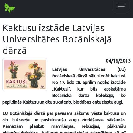
Kaktusu izstāde Latvijas
Universitātes Botāniskajā
dārzā
04/16/2013
Latvijas Universitātes (LU)
Botāniskajā dārzā sāk ziedēt kaktusi.
No 17. līdz 28. aprīlim notiks izstāde
„Kaktusi”, kur būs apskatāma
Botāniskā dārza kolekcija, ko
papildinās Kaktusu un citu sukulentu biedrības entuziastu augi.
LU Botāniskajā dārzā par pavasara sākumu vēsta kaktusu un
citu tuksnešu un pustuksnešu augu ziedēšanas sākšanās.
Pamazām plaukst mamilārijas, rebūcijas, plāksnīšu
ehinofosulokaktusi, hatioras, pumpuri riešas astrofītiem, kā arī