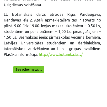
Ūsiņdienas svinēšana.
LU Botāniskais dārzs atrodas Rīgā, Pārdaugavā,
Kandavas ielā 2. Aprīlī apmeklētājiem tas ir atvērts no
plkst. 9.00 līdz 19.00. Ieejas maksa: skolēniem – 0,50 Ls,
studentiem un pensionāriem – 1,00 Ls, pieaugušajiem –
1,50 Ls. Bezmaksas ieeja: pirmsskolas vecuma bērniem,
Latvijas Universitātes studentiem un darbiniekiem,
internātskolu audzēkņiem un I un II grupas invalīdiem.
Plašāka informācija:
http://www.botanika.lu.lv/
.
See other news ...