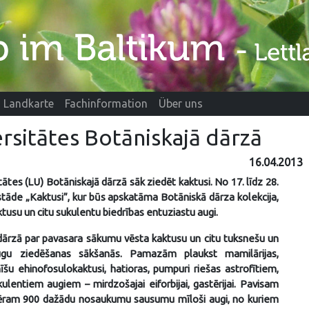
Landkarte
Fachinformation
Über uns
ersitātes Botāniskajā dārzā
16.04.2013
tātes (LU) Botāniskajā dārzā sāk ziedēt kaktusi. No 17. līdz 28.
zstāde „Kaktusi”, kur būs apskatāma Botāniskā dārza kolekcija,
ktusu un citu sukulentu biedrības entuziastu augi.
dārzā par pavasara sākumu vēsta kaktusu un citu tuksnešu un
ugu ziedēšanas sākšanās. Pamazām plaukst mamilārijas,
nīšu ehinofosulokaktusi, hatioras, pumpuri riešas astrofītiem,
kulentiem augiem – mirdzošajai eiforbijai, gastērijai. Pavisam
mēram 900 dažādu nosaukumu sausumu mīloši augi, no kuriem