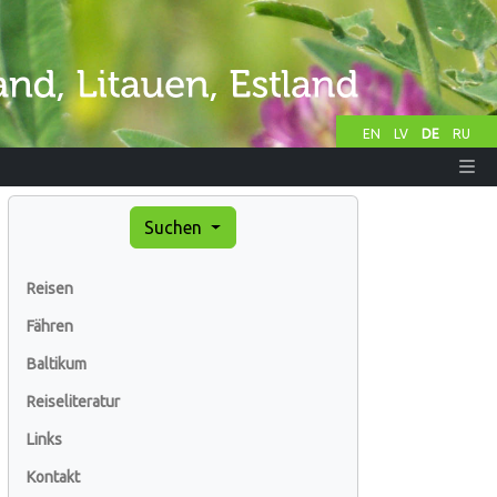
EN
LV
DE
RU
Suchen
Reisen
Fähren
Baltikum
Reiseliteratur
Links
Kontakt