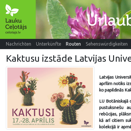
Nachrichten
Unterkünfte
Routen
Sehenswürdigkeiten
Kaktusu izstāde Latvijas Univ
Latvijas Universi
aprīlim notiks i
ko papildinās Ka
LU Botāniskajā 
pustuksnešu a
rebūcijas, plāks
kā arī citiem su
kolekcijā ir ap