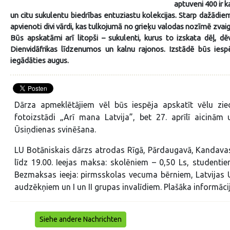
aptuveni 400 ir k
un citu sukulentu biedrības entuziastu kolekcijas. Starp dažādiem 
apvienoti divi vārdi, kas tulkojumā no grieķu valodas nozīmē zva
Būs apskatāmi arī litopši – sukulenti, kurus to izskata dēļ, 
Dienvidāfrikas līdzenumos un kalnu rajonos. Izstādē būs iesp
iegādāties augus.
Dārza apmeklētājiem vēl būs iespēja apskatīt vēlu zie
fotoizstādi „Arī mana Latvija”, bet 27. aprīlī aicinām
Ūsiņdienas svinēšana.
LU Botāniskais dārzs atrodas Rīgā, Pārdaugavā, Kandavas ie
līdz 19.00. Ieejas maksa: skolēniem – 0,50 Ls, studenti
Bezmaksas ieeja: pirmsskolas vecuma bērniem, Latvijas U
audzēkņiem un I un II grupas invalīdiem. Plašāka informāci
Siehe andere Nachrichten