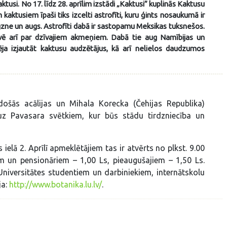
aktusi. No 17. līdz 28. aprīlim izstādi „Kaktusi” kuplinās Kaktusu
kaktusiem īpaši tiks izcelti astrofīti, kuru ģints nosaukumā ir
igzne un augs. Astrofīti dabā ir sastopamu Meksikas tuksnešos.
dēvē arī par dzīvajiem akmeņiem. Dabā tie aug Namībijas un
ēja izjautāt kaktusu audzētājus, kā arī nelielos daudzumos
došās acālijas un Mihala Korecka (Čehijas Republika)
 uz Pavasara svētkiem, kur būs stādu tirdzniecība un
lā 2. Aprīlī apmeklētājiem tas ir atvērts no plkst. 9.00
em un pensionāriem – 1,00 Ls, pieaugušajiem – 1,50 Ls.
niversitātes studentiem un darbiniekiem, internātskolu
ja:
http://www.botanika.lu.lv/
.