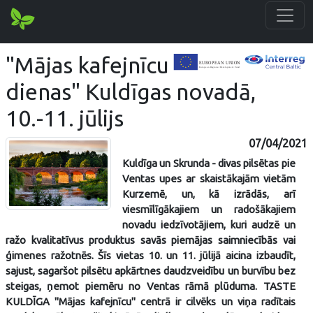
"Mājas kafejnīcu
dienas" Kuldīgas novadā,
10.-11. jūlijs
07/04/2021
Kuldīga un Skrunda - divas pilsētas pie
Ventas upes ar skaistākajām vietām
Kurzemē, un, kā izrādās, arī
viesmīlīgākajiem un radošākajiem
novadu iedzīvotājiem, kuri audzē un
ražo kvalitatīvus produktus savās piemājas saimniecībās vai
ģimenes ražotnēs. Šīs vietas 10. un 11. jūlijā aicina izbaudīt,
sajust, sagaršot pilsētu apkārtnes daudzveidību un burvību bez
steigas, ņemot piemēru no Ventas rāmā plūduma. TASTE
KULDĪGA "Mājas kafejnīcu" centrā ir cilvēks un viņa radītais