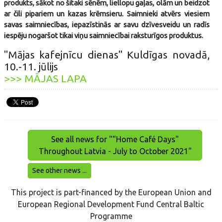
produkts, sākot no šitaki sēnēm, liellopu gaļas, olām un beidzot
ar čili pipariem un kazas krēmsieru. Saimnieki atvērs viesiem
savas saimniecības, iepazīstinās ar savu dzīvesveidu un radīs
iespēju nogaršot tikai viņu saimniecībai raksturīgos produktus.
"Mājas kafejnīcu dienas" Kuldīgas novadā,
10.-11. jūlijs
>>> MĀJAS LAPA
See all news for ""Home Café Days"
Throughout Latvia - July to October 2021"
See other news ...
This project is part-financed by the European Union and
European Regional Development Fund Central Baltic
Programme