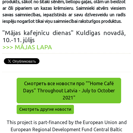
produkts, sākot no šitaki sēnēm, liellopu gaļas, olām un beidzot
ar čili pipariem un kazas krēmsieru. Saimnieki atvērs viesiem
savas saimniecības, iepazīstinās ar savu dzīvesveidu un radīs
iespēju nogaršot tikai viņu saimniecībai raksturīgos produktus.
"Mājas kafejnīcu dienas" Kuldīgas novadā,
10.-11. jūlijs
>>> MĀJAS LAPA
Смотреть все новости про ""Home Café
Days" Throughout Latvia - July to October
2021"
Смотреть другие новости
This project is part-financed by the European Union and
European Regional Development Fund Central Baltic