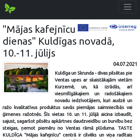
"Mājas kafejnīcu
dienas" Kuldīgas novadā,
10.-11. jūlijs
04.07.2021
Kuldīga un Skrunda - divas pilsētas pie
Ventas upes ar skaistākajām vietām
Kurzemē, un, kā izrādās, arī
viesmīlīgākajiem un radošākajiem
novadu iedzīvotājiem, kuri audzē un
ražo kvalitatīvus produktus savās piemājas saimniecībās vai
ģimenes ražotnēs. Šīs vietas 10. un 11. jūlijā aicina izbaudīt,
sajust, sagaršot pilsētu apkārtnes daudzveidību un burvību bez
steigas, ņemot piemēru no Ventas rāmā plūduma. TASTE
KULDĪGA "Mājas kafejnīcu" centrā ir cilvēks un viņa radītais