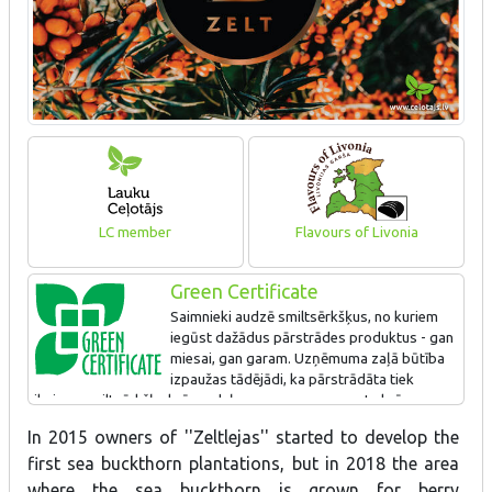
LC member
Flavours of Livonia
Green Certificate
Saimnieki audzē smiltsērkšķus, no kuriem
iegūst dažādus pārstrādes produktus - gan
miesai, gan garam. Uzņēmuma zaļā būtība
izpaužas tādējādi, ka pārstrādāta tiek
ikviena smiltsērkšķa krūma daļa - gan ogas, gan pats krūms,
tādējādi radot bezatkritumu tehnoloģisku procesu. Ir uzbūvēts
In 2015 owners of ''Zeltlejas'' started to develop the
jauns, moderns apmeklētāju centrs, kurā var uzzināt par
first sea buckthorn plantations, but in 2018 the area
smiltsērkšķiem, to pārstrādes produktiem, kā arī degustēt un
iegādāties produktus.
where the sea buckthorn is grown for berry