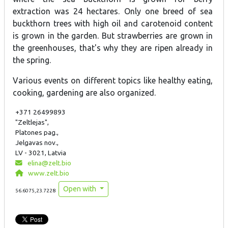
extraction was 24 hectares. Only one breed of sea
buckthorn trees with high oil and carotenoid content
is grown in the garden. But strawberries are grown in
the greenhouses, that's why they are ripen already in
the spring.
Various events on different topics like healthy eating,
cooking, gardening are also organized.
+371 26499893
"Zeltlejas",
Platones pag.,
Jelgavas nov.,
LV - 3021, Latvia
elina@zelt.bio
www.zelt.bio
Open with
56.6075,23.7228