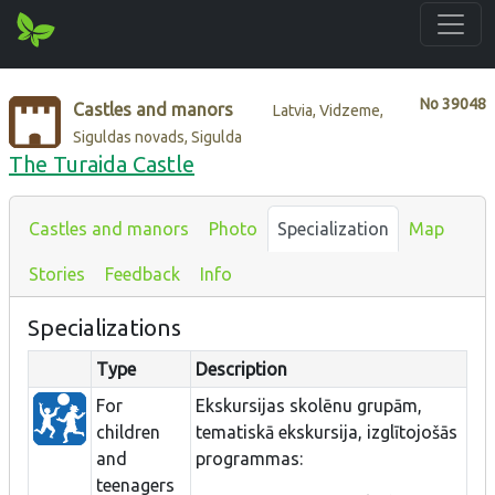
No
39048
Castles and manors
Latvia, Vidzeme,
Siguldas novads, Sigulda
The Turaida Castle
Castles and manors
Photo
Specialization
Map
Stories
Feedback
Info
Specializations
Type
Description
For
Ekskursijas skolēnu grupām,
children
tematiskā ekskursija, izglītojošās
and
programmas:
teenagers