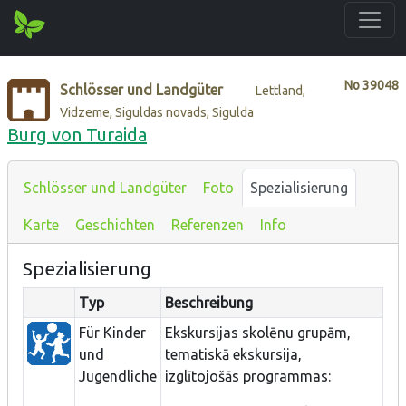
No
39048
Schlösser und Landgüter
Lettland,
Vidzeme, Siguldas novads, Sigulda
Burg von Turaida
Schlösser und Landgüter
Foto
Spezialisierung
Karte
Geschichten
Referenzen
Info
Spezialisierung
Typ
Beschreibung
Für Kinder
Ekskursijas skolēnu grupām,
und
tematiskā ekskursija,
Jugendliche
izglītojošās programmas: