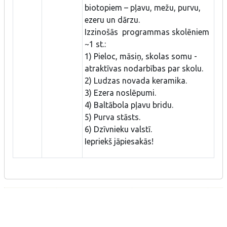
biotopiem – pļavu, mežu, purvu,
ezeru un dārzu.
Izzinošās programmas skolēniem
~1 st.:
1) Pieloc, māsiņ, skolas somu -
atraktīvas nodarbības par skolu.
2) Ludzas novada keramika.
3) Ezera noslēpumi.
4) Baltābola pļavu bridu.
5) Purva stāsts.
6) Dzīvnieku valstī.
Iepriekš jāpiesakās!