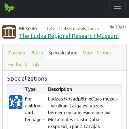
No
39211
Museum
Latvia, Ludzas novads, Ludza
The Ludza Regional Research Museum
Museum
Photo
Specialization
Map
Stories
Feedback
Info
Specializations
Type
Description
For
Ludzas Novadpētniecības muzejs
children
- vecākais Latgales muzejs -
and
bērniem un jauniešiem piedāvā:
teenagers
Meža mātes stāstu Dabas
ekspozīcijā par 4 Latvijas